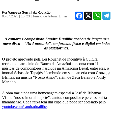
Por
Vanessa Serra
| da Redação
Facebook
X
WhatsA
T
05.07.2023 | 15h23
| Tempo de leitura: 1 min
A cantora e compositora Sandra Duailibe acabou de lançar seu
novo disco – “Da Amazônia”, em formato físico e digital em todas
as plataformas.
O projeto aprovado pela Lei Rouanet de Incentivo à Cultura,
recebeu o patrocínio do Banco da Amazônia, e conta com 11
músicas de compositores nascidos na Amazônia Legal, entre eles, o
imortal Sebastião Tapajós é lembrado em sua parceria com Gonzaga
Blantez, na música “Nosso Amor”, além de Zeca Baleiro e Nosly
Marinho.
A obra traz ainda uma homenagem especial a José de Ribamar
Viana, “nosso imortal Papete”, cantor, compositor e percussionista
maranhense. Cada faixa tem um clipe que pode ser acess
ado pelo
youtube.com/sandraduailibe
.