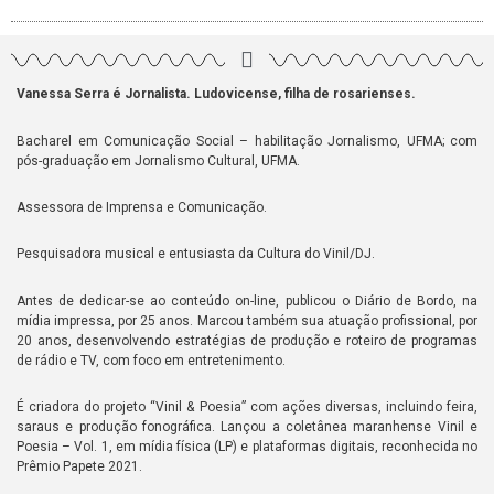
Vanessa Serra é Jornalista. Ludovicense, filha de rosarienses.
Bacharel em Comunicação Social – habilitação Jornalismo, UFMA; com
pós-graduação em Jornalismo Cultural, UFMA.
Assessora de Imprensa e Comunicação.
Pesquisadora musical e entusiasta da Cultura do Vinil/DJ.
Antes de dedicar-se ao conteúdo on-line, publicou o Diário de Bordo, na
mídia impressa, por 25 anos. Marcou também sua atuação profissional, por
20 anos, desenvolvendo estratégias de produção e roteiro de programas
de rádio e TV, com foco em entretenimento.
É criadora do projeto “Vinil & Poesia” com ações diversas, incluindo feira,
saraus e produção fonográfica. Lançou a coletânea maranhense Vinil e
Poesia – Vol. 1, em mídia física (LP) e plataformas digitais, reconhecida no
Prêmio Papete 2021.