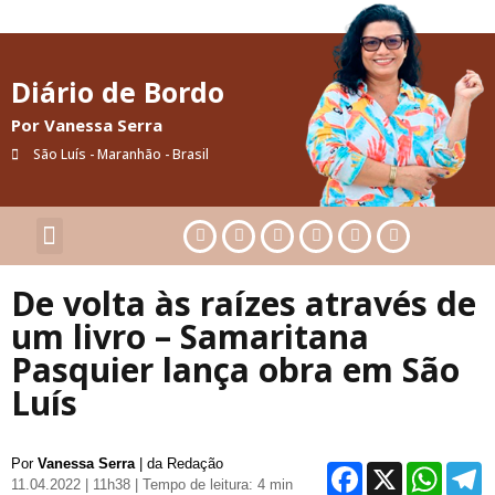
Diário de Bordo
Por Vanessa Serra
São Luís - Maranhão - Brasil
Cultura & Artes
Saúde & Bem-Estar
De volta às raízes através de
um livro – Samaritana
Pasquier lança obra em São
Luís
Por
Vanessa Serra
| da Redação
Facebo
X
Wh
11.04.2022 | 11h38
| Tempo de leitura: 4 min