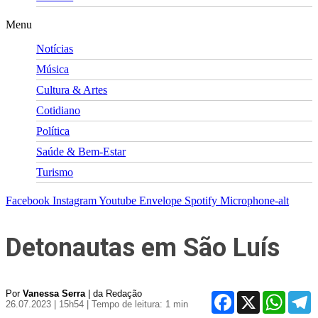
Menu
Notícias
Música
Cultura & Artes
Cotidiano
Política
Saúde & Bem-Estar
Turismo
Facebook
Instagram
Youtube
Envelope
Spotify
Microphone-alt
Detonautas em São Luís
Por
Vanessa Serra
| da Redação
Facebook
X
WhatsA
T
26.07.2023 | 15h54
| Tempo de leitura: 1 min