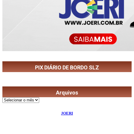
PIX DIÁRIO DE BORDO SLZ
Arquivos
Arquivos
©
2026
Diário de Bordo
- Todos os Direitos Reservados | Desenvolvido Por:
JOERI