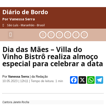
Diário de Bordo
Por Vanessa Serra
São Luís - Maranhão - Brasil
Cultura & Artes
Saúde & Bem-Estar
Dia das Mães – Villa do
Vinho Bistrô realiza almoço
especial para celebrar a data
Por
Vanessa Serra
| da Redação
Facebo
X
Wh
10.05.2023 | 12h11
| Tempo de leitura: 1 min
Cantora Janete Rocha