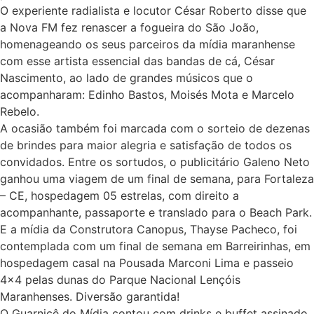
O experiente radialista e locutor César Roberto disse que
a Nova FM fez renascer a fogueira do São João,
homenageando os seus parceiros da mídia maranhense
com esse artista essencial das bandas de cá, César
Nascimento, ao lado de grandes músicos que o
acompanharam: Edinho Bastos, Moisés Mota e Marcelo
Rebelo.
A ocasião também foi marcada com o sorteio de dezenas
de brindes para maior alegria e satisfação de todos os
convidados. Entre os sortudos, o publicitário Galeno Neto
ganhou uma viagem de um final de semana, para Fortaleza
– CE, hospedagem 05 estrelas, com direito a
acompanhante, passaporte e translado para o Beach Park.
E a mídia da Construtora Canopus, Thayse Pacheco, foi
contemplada com um final de semana em Barreirinhas, em
hospedagem casal na Pousada Marconi Lima e passeio
4×4 pelas dunas do Parque Nacional Lençóis
Maranhenses. Diversão garantida!
O Guarnicê do Mídia contou com drinks e buffet assinado