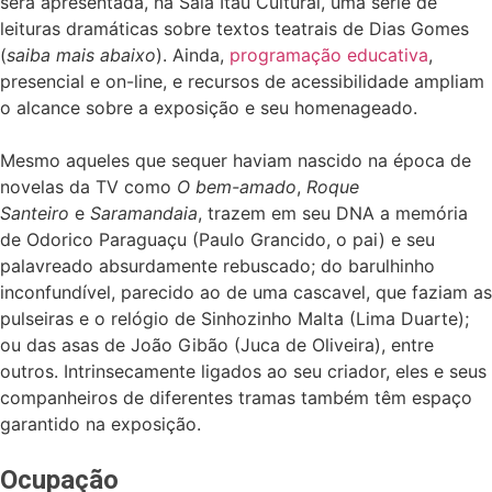
será apresentada, na Sala Itaú Cultural, uma série de
leituras dramáticas sobre textos teatrais de Dias Gomes
(
saiba mais abaixo
). Ainda,
programação educativa
,
presencial e on-line, e recursos de acessibilidade ampliam
o alcance sobre a exposição e seu homenageado.
Mesmo aqueles que sequer haviam nascido na época de
novelas da TV como
O bem-amado
,
Roque
Santeiro
e
Saramandaia
, trazem em seu DNA a memória
de Odorico Paraguaçu (Paulo Grancido, o pai) e seu
palavreado absurdamente rebuscado; do barulhinho
inconfundível, parecido ao de uma cascavel, que faziam as
pulseiras e o relógio de Sinhozinho Malta (Lima Duarte);
ou das asas de João Gibão (Juca de Oliveira), entre
outros. Intrinsecamente ligados ao seu criador, eles e seus
companheiros de diferentes tramas também têm espaço
garantido na exposição.
Ocupação