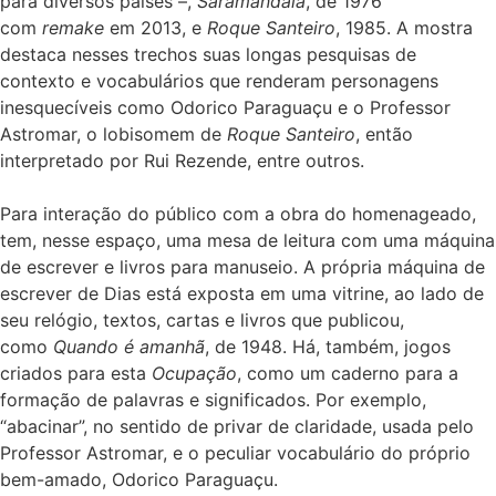
para diversos países –,
Saramandaia
, de 1976
com
remake
em 2013, e
Roque Santeiro
, 1985. A mostra
destaca nesses trechos suas longas pesquisas de
contexto e vocabulários que renderam personagens
inesquecíveis como Odorico Paraguaçu e o Professor
Astromar, o lobisomem de
Roque Santeiro
, então
interpretado por Rui Rezende, entre outros.
Para interação do público com a obra do homenageado,
tem, nesse espaço, uma mesa de leitura com uma máquina
de escrever e livros para manuseio. A própria máquina de
escrever de Dias está exposta em uma vitrine, ao lado de
seu relógio, textos, cartas e livros que publicou,
como
Quando é amanhã
, de 1948. Há, também, jogos
criados para esta
Ocupação
, como um caderno para a
formação de palavras e significados. Por exemplo,
“abacinar”, no sentido de privar de claridade, usada pelo
Professor Astromar, e o peculiar vocabulário do próprio
bem-amado, Odorico Paraguaçu.