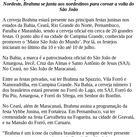
Nordeste, Brahma se junta aos nordestinos para coroar a volta do
São João
A cerveja Brahma estará presente nas principais festas juninas nos
estados da Bahia, Ceará, Rio Grande do Norte, Pernambuco,
Paraíba e Maranhão, sendo a cerveja oficial em cerca de 20 grandes
festas. O ponto alto é na cidade de Campina Grande, conhecida por
promover o ‘Maior São João do Mundo’. Por lá, os festejos
iniciaram no último dia 10 e vão até 10 de julho.
Na Bahia, a marca é a patrocinadora oficial do São João de
Amargosa, Irecê, Cruz das Almas e Santo Antônio de Jesus (SAJ).
No Ceará, no São João de Maracanaú.
Entre as festas privadas, vai ter Brahma na Spazzio, Vila Forró e
Namoradrilha, em Campina Grande. Na Bahia, a cerveja número 1
dos brasileiros estará presente no Forró do Lago, em SAJ, Forró do
Piu Piu, Amargosa, e Forró do Sfrega, em Senhor do Bonfim.
No Ceará, além de Maracanaú, Brahma assina a programação da
festa Vybbe Junina, em Fortaleza. Em Pernambuco, vai ter
cremosidade na festa Carvalheira na Fogueira, na cidade de Gravatá,
e na Mansão do Forró, em Caruaru.
“Brahma é um ícone da cultura brasileira e sempre esteve presente