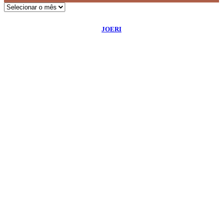
Arquivos
©
2026
Diário de Bordo
- Todos os Direitos Reservados | Desenvolvido Por:
JOERI