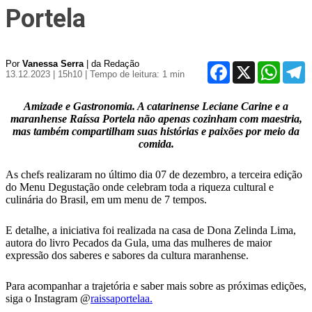
Portela
Por
Vanessa Serra
| da Redação
Facebook
X
WhatsA
T
13.12.2023 | 15h10
| Tempo de leitura: 1 min
Amizade e Gastronomia. A catarinense Leciane Carine e a
maranhense Raíssa Portela não apenas cozinham com maestria,
mas também compartilham suas histórias e paixões por meio da
comida.
As chefs realizaram no último dia 07 de dezembro, a terceira edição
do Menu Degustação onde celebram toda a riqueza cultural e
culinária do Brasil, em um menu de 7 tempos.
E detalhe, a iniciativa foi realizada na casa de Dona Zelinda Lima,
autora do livro Pecados da Gula, uma das mulheres de maior
expressão dos saberes e sabores da cultura maranhense.
Para acompanhar a trajetória e saber mais sobre as próximas edições,
siga o Instagram @
raissaportelaa.