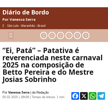
Diário de Bordo
Por Vanessa Serra
São Luís - Maranhão - Brasil
Cultura & Artes
Saúde & Bem-Estar
“Ei, Patá” – Patativa é
reverenciada neste carnaval
2025 na composição de
Betto Pereira e do Mestre
Josias Sobrinho
Por
Vanessa Serra
| da Redação
Facebo
X
Wh
05.02.2025 | 18h39
| Tempo de leitura: 1 min