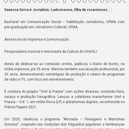
Vanessa Serra é Jornalista. Ludovicense, filha de rosarienses.
Bacharel em Comunicação Social – habilitação Jornalismo, UFMA; com
pós-graduação em Jornalismo Cultural, UFMA.
Assessora de Imprensa e Comunicação.
Pesquisadora musical e entusiasta da Cultura do Vinil/DJ.
Antes de dedicar-se ao conteúdo on-line, publicou o Diário de Bordo, na
mídia impressa, por 25 anos. Marcou também sua atuação profissional, por
20 anos, desenvolvendo estratégias de produção e roteiro de programas
de rádio e TV, com foco em entretenimento.
É criadora do projeto “Vinil & Poesia” com ações diversas, incluindo feira,
saraus e produção fonográfica. Lançou a coletânea maranhense Vinil e
Poesia – Vol. 1, em mídia física (LP) e plataformas digitais, reconhecida no
Prêmio Papete 2021.
Em 2020, idealizou o programa “Alvorada – Paisagens e Memórias
Sonoras”, inspirado nas tradições dos folguedos populares e lembranças