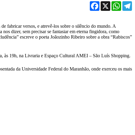
Facebook
X
WhatsA
T
de fabricar versos, e atrevê-los sobre o silêncio do mundo. A
 nos dizer, sem precisar se fantasiar em eterna fingidora, como
cludência” escreve o poeta
Joãozinho Ribeiro sobre a obra “Rabiscos”
a, às 19h
, na Livraria e Espaço Cultural AMEI – São Luís Shopping.
posentada da Universidade Federal do Maranhão, onde exerceu os mais