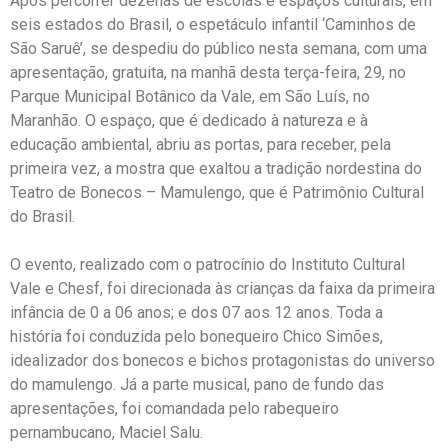
Após percorrer dezenas de escolas e espaços culturais, em
seis estados do Brasil, o espetáculo infantil ‘Caminhos de
São Saruê’, se despediu do público nesta semana, com uma
apresentação, gratuita, na manhã desta terça-feira, 29, no
Parque Municipal Botânico da Vale, em São Luís, no
Maranhão. O espaço, que é dedicado à natureza e à
educação ambiental, abriu as portas, para receber, pela
primeira vez, a mostra que exaltou a tradição nordestina do
Teatro de Bonecos – Mamulengo, que é Patrimônio Cultural
do Brasil.
O evento, realizado com o patrocínio do Instituto Cultural
Vale e Chesf, foi direcionada às crianças da faixa da primeira
infância de 0 a 06 anos; e dos 07 aos 12 anos. Toda a
história foi conduzida pelo bonequeiro Chico Simões,
idealizador dos bonecos e bichos protagonistas do universo
do mamulengo. Já a parte musical, pano de fundo das
apresentações, foi comandada pelo rabequeiro
pernambucano, Maciel Salu.