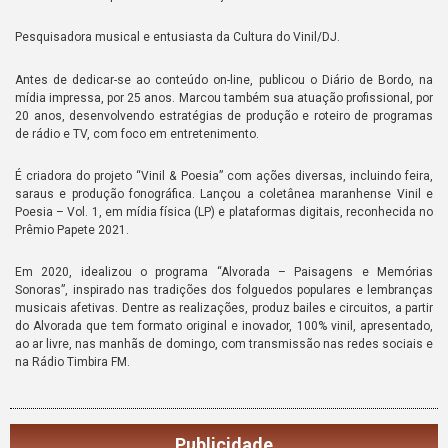
Pesquisadora musical e entusiasta da Cultura do Vinil/DJ.
Antes de dedicar-se ao conteúdo on-line, publicou o Diário de Bordo, na
mídia impressa, por 25 anos. Marcou também sua atuação profissional, por
20 anos, desenvolvendo estratégias de produção e roteiro de programas
de rádio e TV, com foco em entretenimento.
É criadora do projeto “Vinil & Poesia” com ações diversas, incluindo feira,
saraus e produção fonográfica. Lançou a coletânea maranhense Vinil e
Poesia – Vol. 1, em mídia física (LP) e plataformas digitais, reconhecida no
Prêmio Papete 2021.
Em 2020, idealizou o programa “Alvorada – Paisagens e Memórias
Sonoras”, inspirado nas tradições dos folguedos populares e lembranças
musicais afetivas. Dentre as realizações, produz bailes e circuitos, a partir
do Alvorada que tem formato original e inovador, 100% vinil, apresentado,
ao ar livre, nas manhãs de domingo, com transmissão nas redes sociais e
na Rádio Timbira FM.
Publicidade