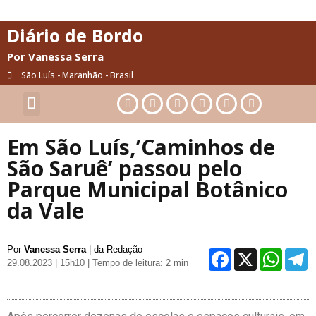
Diário de Bordo
Por Vanessa Serra
São Luís - Maranhão - Brasil
Cultura & Artes
Saúde & Bem-Estar
Em São Luís,’Caminhos de
São Saruê’ passou pelo
Parque Municipal Botânico
da Vale
Por
Vanessa Serra
| da Redação
Facebo
X
Wh
29.08.2023 | 15h10
| Tempo de leitura: 2 min