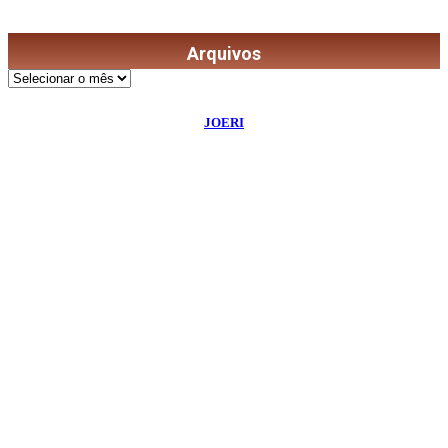
Arquivos
Arquivos
©
2026
Diário de Bordo
- Todos os Direitos Reservados | Desenvolvido Por:
JOERI