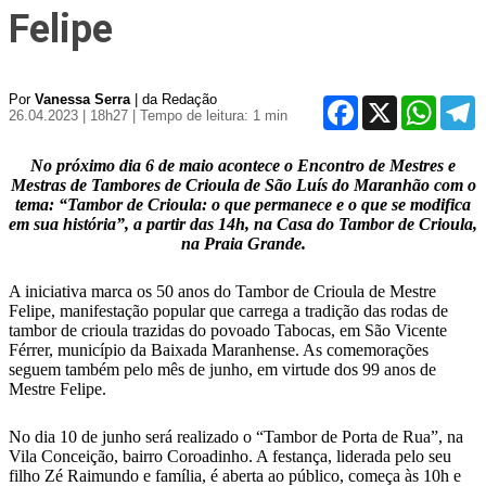
Felipe
Por
Vanessa Serra
| da Redação
Facebook
X
WhatsA
T
26.04.2023 | 18h27
| Tempo de leitura: 1 min
No próximo dia 6 de maio acontece o Encontro de Mestres e
Mestras de Tambores de Crioula de São Luís do Maranhão com o
tema: “Tambor de Crioula: o que permanece e o que se modifica
em sua história”, a partir das 14h, na Casa do Tambor de Crioula,
na Praia Grande.
A iniciativa marca os 50 anos do Tambor de Crioula de Mestre
Felipe, manifestação popular que carrega a tradição das rodas de
tambor de crioula trazidas do povoado Tabocas, em São Vicente
Férrer, município da Baixada Maranhense. As comemorações
seguem também pelo mês de junho, em virtude dos 99 anos de
Mestre Felipe.
No dia 10 de junho será realizado o “Tambor de Porta de Rua”, na
Vila Conceição, bairro Coroadinho. A festança, liderada pelo seu
filho Zé Raimundo e família, é aberta ao público, começa às 10h e