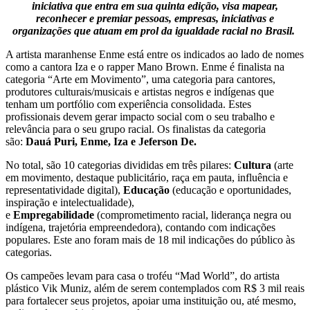
iniciativa que entra em sua quinta edição, visa mapear,
reconhecer e premiar pessoas, empresas, iniciativas e
organizações que atuam em prol da igualdade racial no Brasil.
A artista maranhense Enme está entre os indicados ao lado de nomes
como a cantora Iza e o rapper Mano Brown. Enme é finalista na
categoria “Arte em Movimento”, uma categoria para cantores,
produtores culturais/musicais e artistas negros e indígenas que
tenham um portfólio com experiência consolidada. Estes
profissionais devem gerar impacto social com o seu trabalho e
relevância para o seu grupo racial. Os finalistas da categoria
são:
Dauá Puri, Enme, Iza e Jeferson De.
No total, são 10 categorias divididas em três pilares:
Cultura
(arte
em movimento, destaque publicitário, raça em pauta, influência e
representatividade digital),
Educação
(educação e oportunidades,
inspiração e intelectualidade),
e
Empregabilidade
(comprometimento racial, liderança negra ou
indígena, trajetória empreendedora), contando com indicações
populares. Este ano foram mais de 18 mil indicações do público às
categorias.
Os campeões levam para casa o troféu “Mad World”, do artista
plástico Vik Muniz, além de serem contemplados com R$ 3 mil reais
para fortalecer seus projetos, apoiar uma instituição ou, até mesmo,