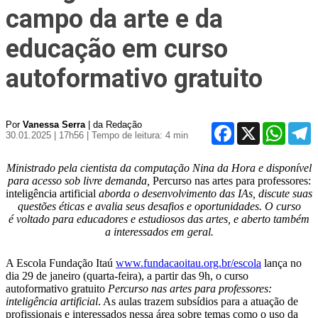
campo da arte e da
educação em curso
autoformativo gratuito
Por
Vanessa Serra
| da Redação
Facebook
X
WhatsA
T
30.01.2025 | 17h56
| Tempo de leitura: 4 min
Ministrado pela cientista da computação Nina da Hora e disponível
para acesso sob
livre demanda,
Percurso nas artes para professores:
inteligência artificial
aborda
o desenvolvimento das IAs, discute suas
questões éticas e avalia seus desafios
e oportunidades. O curso
é voltado para educadores e estudiosos das
artes, e aberto também
a interessados em geral.
A Escola Fundação Itaú
www.fundacaoitau.org.br/escola
lança no
dia 29 de janeiro (quarta-feira), a partir das 9h, o curso
autoformativo gratuito
Percurso nas artes para professores:
inteligência artificial
. As aulas trazem subsídios para a atuação de
profissionais e interessados nessa área sobre temas como o uso da