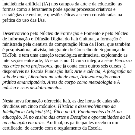
inteligência artificial (IA) nos campos da arte e da educação, as
formas como a ferramenta pode apoiar processos criativos e
estratégias de ensino, e questões éticas a serem consideradas na
prática do uso das IAs.
Desenvolvido pelo Núcleo de Formação e Fomento e pelo Núcleo
de Informação e Difusão Digital do Itaú Cultural, a formação é
ministrada pela cientista da computação Nina da Hora, que também
é pesquisadora, ativista, integrante do Conselho de Segurança do
TikTok, e tem uma atuação tecnológica antirracista, explorando as
interseções entre arte, IA e racismo. O curso integra a série
Percurso
nas artes para professores
, que já conta com outros seis cursos já
disponíveis na Escola Fundação Itaú:
Arte e ciência
,
A fotografia na
sala de aula
,
Literatura na sala de aula
,
Arte-educação como
prática emancipatória
,
Artes do corpo como metodologia
e
A
música e seus desdobramentos
.
Nesta nova formação oferecida Itaú, as dez horas de aulas são
divididas em cinco módulos:
História e desenvolvimento da
Inteligência Artificial (IA)
,
Ética na IA
,
Fundamentos da IA na
educação
,
IA no ensino das artes
e
Desafios e oportunidades da IA
na educação em artes
. Ao final, os participantes recebem um
certificado, de acordo com o regulamento da Escola.