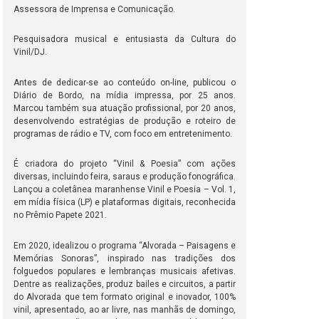
Assessora de Imprensa e Comunicação.
Pesquisadora musical e entusiasta da Cultura do
Vinil/DJ.
Antes de dedicar-se ao conteúdo on-line, publicou o
Diário de Bordo, na mídia impressa, por 25 anos.
Marcou também sua atuação profissional, por 20 anos,
desenvolvendo estratégias de produção e roteiro de
programas de rádio e TV, com foco em entretenimento.
É criadora do projeto “Vinil & Poesia” com ações
diversas, incluindo feira, saraus e produção fonográfica.
Lançou a coletânea maranhense Vinil e Poesia – Vol. 1,
em mídia física (LP) e plataformas digitais, reconhecida
no Prêmio Papete 2021.
Em 2020, idealizou o programa “Alvorada – Paisagens e
Memórias Sonoras”, inspirado nas tradições dos
folguedos populares e lembranças musicais afetivas.
Dentre as realizações, produz bailes e circuitos, a partir
do Alvorada que tem formato original e inovador, 100%
vinil, apresentado, ao ar livre, nas manhãs de domingo,