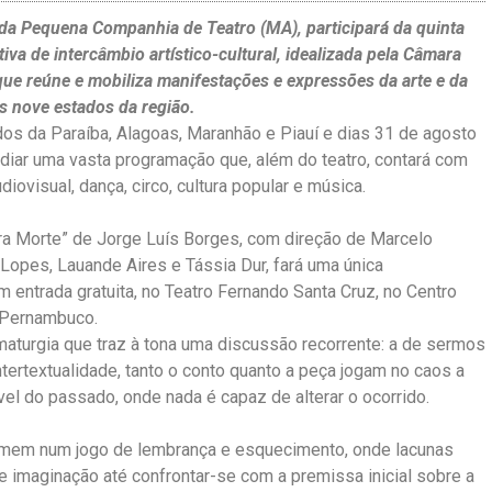
 Pequena Companhia de Teatro (MA), participará da quinta
iva de intercâmbio artístico-cultural, idealizada pela Câmara
ue reúne e mobiliza manifestações e expressões da arte e da
s nove estados da região.
os da Paraíba, Alagoas, Maranhão e Piauí e dias 31 de agosto
iar uma vasta programação que, além do teatro, contará com
iovisual, dança, circo, cultura popular e música.
tra Morte” de Jorge Luís Borges, com direção de Marcelo
Lopes, Lauande Aires e Tássia Dur, fará uma única
 entrada gratuita, no Teatro Fernando Santa Cruz, no Centro
 Pernambuco.
maturgia que traz à tona uma discussão recorrente: a de sermos
rtextualidade, tanto o conto quanto a peça jogam no caos a
vel do passado, onde nada é capaz de alterar o ocorrido.
mem num jogo de lembrança e esquecimento, onde lacunas
e imaginação até confrontar-se com a premissa inicial sobre a