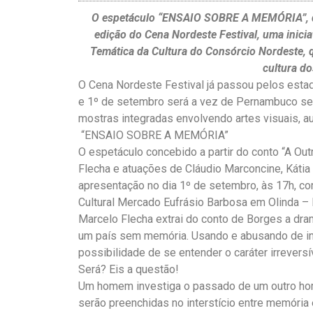
O espetáculo “ENSAIO SOBRE A MEMÓRIA”, da
edição do Cena Nordeste Festival, uma iniciat
Temática da Cultura do Consórcio Nordeste, q
cultura do
O Cena Nordeste Festival já passou pelos estad
e 1º de setembro será a vez de Pernambuco sed
mostras integradas envolvendo artes visuais, aud
“ENSAIO SOBRE A MEMÓRIA”
O espetáculo concebido a partir do conto “A Ou
Flecha e atuações de Cláudio Marconcine, Kátia 
apresentação no dia 1º de setembro, às 17h, com
Cultural Mercado Eufrásio Barbosa em Olinda –
Marcelo Flecha extrai do conto de Borges a dra
um país sem memória. Usando e abusando de inte
possibilidade de se entender o caráter irreversí
Será? Eis a questão!
Um homem investiga o passado de um outro ho
serão preenchidas no interstício entre memória 