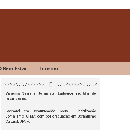
& Bem-Estar
Turismo
Vanessa Serra é Jornalista. Ludovicense, filha de
rosarienses.
ok
atsApp
Telegram
Bacharel em Comunicação Social – habilitação
Jornalismo, UFMA; com pós-graduação em Jornalismo
Cultural, UFMA.