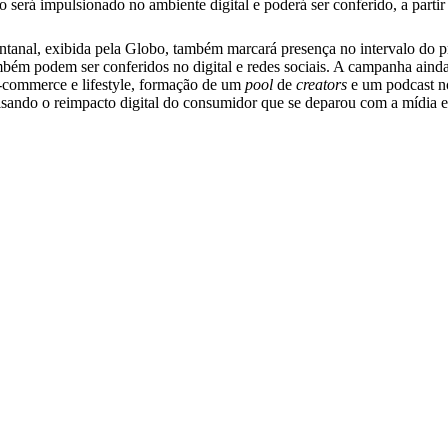
do será impulsionado no ambiente digital e poderá ser conferido, a parti
ntanal, exibida pela Globo, também marcará presença no intervalo do p
ambém podem ser conferidos no digital e redes sociais. A campanha ain
-commerce e lifestyle, formação de um
pool
de
creators
e um podcast n
 visando o reimpacto digital do consumidor que se deparou com a mídia 