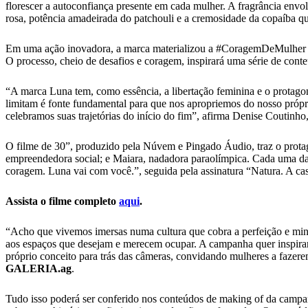
florescer a autoconfiança presente em cada mulher. A fragrância envol
rosa, potência amadeirada do patchouli e a cremosidade da copaíba que
Em uma ação inovadora, a marca materializou a #CoragemDeMulher já
O processo, cheio de desafios e coragem, inspirará uma série de cont
“A marca Luna tem, como essência, a libertação feminina e o protagon
limitam é fonte fundamental para que nos apropriemos do nosso própr
celebramos suas trajetórias do início do fim”, afirma Denise Coutinho,
O filme de 30”, produzido pela Núvem e Pingado Áudio, traz o protagon
empreendedora social; e Maiara, nadadora paraolímpica. Cada uma das
coragem. Luna vai com você.”, seguida pela assinatura “Natura. A cas
Assista o filme completo
aqui
.
“Acho que vivemos imersas numa cultura que cobra a perfeição e mina
aos espaços que desejam e merecem ocupar. A campanha quer inspira
próprio conceito para trás das câmeras, convidando mulheres a fazer
GALERIA.ag
.
Tudo isso poderá ser conferido nos conteúdos de making of da campan