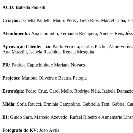
ACD:
Isabella Paulelli
Criação:
Isabella Paulelli, Mauro Perez, Tielo Rios, Marcel Lima, E
Atendimento:
Ana Coutinho, Fernanda Recupero, Anelise Reis, Jéss
Aprovação Cliente:
João Paulo Ferreira, Carlos Pitchu, Aline Verís
Ana Mazzilli, Isabela Raschle e Renata Mesquita
PR:
Patricia Capuchinho e Mariana Novaes
Projetos:
Marione Oliveira e Beatriz Pelogia
Estratégia:
Pedro Cruz, Carol Mello, Rodrigo Néia, Izabela Damazio
Mídia:
Sofia Raucci, Ermínia Campolino, Gabriella Tetti, Gabriel C
BI:
Guido Sarti, Marcelo Azevedo, Rafael Ribeiro e Annemarie Lin
Fotógrafo do KV:
João Ávila