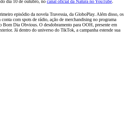
r do dia 10 de outubro, no
canal oficial da Natura no YouTube
.
rimeiro episódio da novela Travessia, da GloboPlay. Além disso, os
da conta com spots de rádio, ação de merchandising no programa
o Bom Dia Obvious. O desdobramento para OOH, presente em
exterior. Já dentro do universo do TikTok, a campanha estende sua