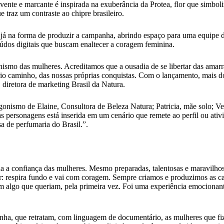
vente e marcante é inspirada na exuberância da Protea, flor que simbol
 traz um contraste ao chipre brasileiro.
 na forma de produzir a campanha, abrindo espaço para uma equipe de
eúdos digitais que buscam enaltecer a coragem feminina.
ismo das mulheres. Acreditamos que a ousadia de se libertar das amarr
io caminho, das nossas próprias conquistas. Com o lançamento, mais d
 diretora de marketing Brasil da Natura.
ismo de Elaine, Consultora de Beleza Natura; Patricia, mãe solo; Verôni
 personagens está inserida em um cenário que remete ao perfil ou ativ
a de perfumaria do Brasil.”.
 a confiança das mulheres. Mesmo preparadas, talentosas e maravilhos
r: respira fundo e vai com coragem. Sempre criamos e produzimos as 
em algo que queriam, pela primeira vez. Foi uma experiência emocionant
ha, que retratam, com linguagem de documentário, as mulheres que fiz