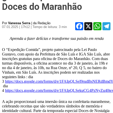
Doces do Maranhão
Por
Vanessa Serra
| da Redação
Facebook
X
WhatsA
T
07.01.2025 | 17h12
| Tempo de leitura: 3 min
Aprenda a fazer delícias e transforme sua paixão em renda
O “Expedição Comida”, projeto patrocinado pela Lei Paulo
Gustavo, com apoio da Prefeitura de São Luís e IGA São Luís, abre
inscrições gratuitas para oficina de Doces do Maranhão. Com duas
turmas disponíveis, a oficina acontece no dia 3 de janeiro, às 19h e
no dia 4 de janeiro, às 10h, na Rua Onze, nº 20, Q 5, no bairro do
Vinhais, em São Luís. As inscrições podem ser realizadas nos
seguintes links : dia
3
https://docs.google.com/forms/d/e/1FAIpQLSeI9rudBsNE
dia
4
https://docs.google.com/forms/d/e/1FAIpQLSekuCG4PzNyZu4
A ação proporcionará uma imersão única na confeitaria maranhense,
celebrando receitas que são verdadeiros símbolos de memória e
identidade cultural. Parte da temporada especial Doces de Nostalgia