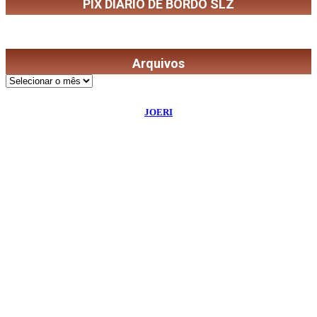
PIX DIÁRIO DE BORDO SLZ
Arquivos
Arquivos
©
2026
Diário de Bordo
- Todos os Direitos Reservados | Desenvolvido Por:
JOERI