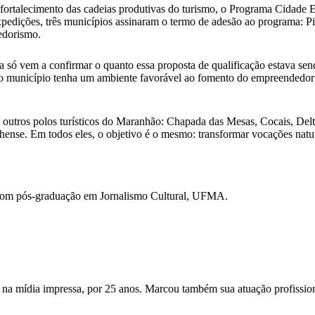
e fortalecimento das cadeias produtivas do turismo, o Programa Cidad
xpedições, três municípios assinaram o termo de adesão ao programa: P
edorismo.
ó vem a confirmar o quanto essa proposta de qualificação estava sendo
o município tenha um ambiente favorável ao fomento do empreendedori
outros polos turísticos do Maranhão: Chapada das Mesas, Cocais, Del
nse. Em todos eles, o objetivo é o mesmo: transformar vocações natura
com pós-graduação em Jornalismo Cultural, UFMA.
 na mídia impressa, por 25 anos. Marcou também sua atuação profission