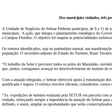
Dos municípios visitados, três
A Unidade de Negócios do Sebrae Pinheiro participou, de 9 a 11 de jun
municipais. A ação, que integra o planejamento estratégico do Govern
e Campos Floridos. O objetivo foi mapear as potencialidades turísticas
Os roteiros identificados, seja no patrimônio natural, nas manifestaçõe
população. O secretário-adjunto de Estado do Turismo, Ruan Tavares, 
“O trabalho da Setur é percorrer todos os polos do Maranhão, ouvind
que, juntos, consigamos avançar no desenvolvimento do turismo do est
Com a atuação integrada, o Sebrae oferecerá apoio à estruturação dos 
qualificada e segura. O esforço envolve oficinas, consultorias, cursos 
“As expedições de turismo realizada pela SETUR em parceria com as secre
visitado, reforçando sempre a importância da atuação do Sebrae para 
definido, e assim, ampliar as oportunidades que serão comercializado