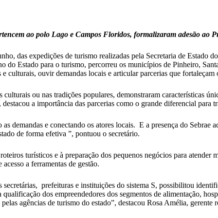
 pertencem ao polo Lago e Campos Floridos, formalizaram adesão a
ho, das expedições de turismo realizadas pela Secretaria de Estado do 
o do Estado para o turismo, percorreu os municípios de Pinheiro, Sant
 e culturais, ouvir demandas locais e articular parcerias que fortaleçam
s culturais ou nas tradições populares, demonstraram características únic
destacou a importância das parcerias como o grande diferencial para t
o as demandas e conectando os atores locais. E a presença do Sebrae aq
ado de forma efetiva ”, pontuou o secretário.
roteiros turísticos e à preparação dos pequenos negócios para atender 
e acesso a ferramentas de gestão.
tárias, prefeituras e instituições do sistema S, possibilitou identifica
a qualificação dos empreendedores dos segmentos de alimentação, hosped
s pelas agências de turismo do estado”, destacou Rosa Amélia, gerente 