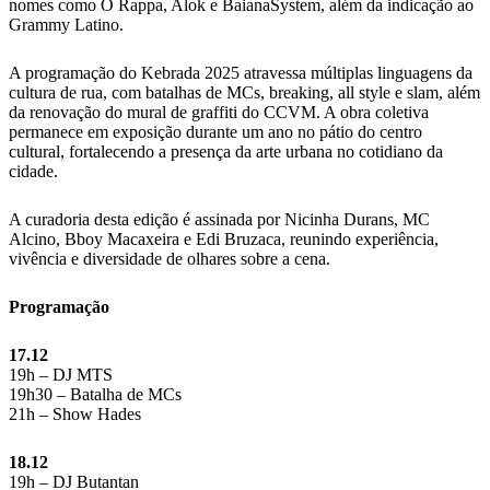
nomes como O Rappa, Alok e BaianaSystem, além da indicação ao
Grammy Latino.
A programação do Kebrada 2025 atravessa múltiplas linguagens da
cultura de rua, com batalhas de MCs, breaking, all style e slam, além
da renovação do mural de graffiti do CCVM. A obra coletiva
permanece em exposição durante um ano no pátio do centro
cultural, fortalecendo a presença da arte urbana no cotidiano da
cidade.
A curadoria desta edição é assinada por Nicinha Durans, MC
Alcino, Bboy Macaxeira e Edi Bruzaca, reunindo experiência,
vivência e diversidade de olhares sobre a cena.
Programação
17.12
19h – DJ MTS
19h30 – Batalha de MCs
21h – Show Hades
18.12
19h – DJ Butantan