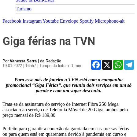
Turismo
Facebook
Instagram
Youtube
Envelope
Spotify
Microphone-alt
Giga férias na TVN
Por
Vanessa Serra
| da Redação
Facebook
X
WhatsA
T
19.01.2022 | 16h57
| Tempo de leitura: 1 min
Para esse mês de janeiro a TVN está com a campanha
promocional “Giga Férias”, que reuniu dois serviços em um só
pacote e com um super desconto.
Trata-se da assinatura do serviço de Internet Fibra 250 Mega
associado ao serviço de Telefonia Móvel de 20 Giga, ambos pelo
preço mensal de R$ 189,80.
Perfeito para garantir a conexão da garotada em casa nessas férias
ou para quem está em quarentena devido à pandemia em curso e