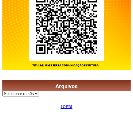
Arquivos
Arquivos
©
2026
Diário de Bordo
- Todos os Direitos Reservados | Desenvolvido Por:
JOERI