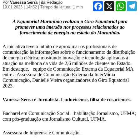
Por
Vanessa Serra
| da Redação
Facebook
X
WhatsA
T
19.01.2023 | 14h52
| Tempo de leitura: 1 min
A Equatorial Maranhão realizou o Giro Equatorial para
promover uma imersão nos processos relacionados ao
fornecimento de energia no estado do Maranhão.
A iniciativa teve o intuito de aproximar os profissionais de
comunicação às informações sobre o funcionamento da distribuição
de energia elétrica, mostrando inovação e tecnologia aplicadas à
atuação na melhoria da vida de 2,6 milhões de clientes no Estado.
Em destaque, equipe de Comunicação Externa da Equatorial M
A
entre a Assessora de Comunicação Externa da InterMídia
Comunicação, Danielle Vieira organizadores do Giro Equatorial
2023
.
Vanessa Serra é Jornalista. Ludovicense, filha de rosarienses.
Bacharel em Comunicação Social – habilitação Jornalismo, UFMA;
com pós-graduação em Jornalismo Cultural, UFMA.
Assessora de Imprensa e Comunicação.