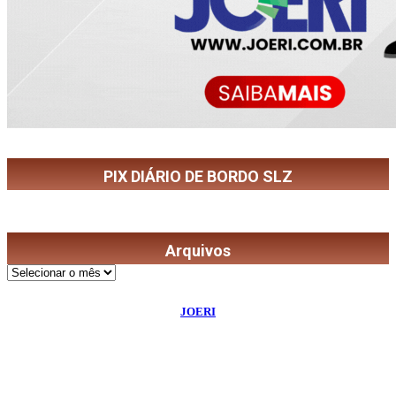
PIX DIÁRIO DE BORDO SLZ
Arquivos
Arquivos
©
2026
Diário de Bordo
- Todos os Direitos Reservados | Desenvolvido Por:
JOERI