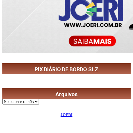
PIX DIÁRIO DE BORDO SLZ
Arquivos
Arquivos
©
2026
Diário de Bordo
- Todos os Direitos Reservados | Desenvolvido Por:
JOERI