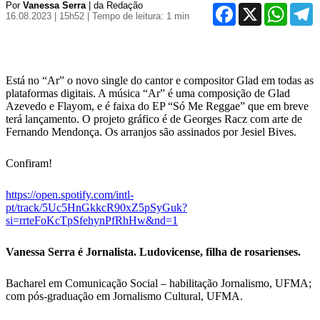
Por
Vanessa Serra
| da Redação
Facebook
X
WhatsA
T
16.08.2023 | 15h52
| Tempo de leitura: 1 min
Está no “Ar” o novo single do cantor e compositor Glad em todas as
plataformas digitais. A música “Ar” é uma composição de Glad
Azevedo e Flayom, e é faixa do EP “Só Me Reggae” que em breve
terá lançamento. O projeto gráfico é de Georges Racz com arte de
Fernando Mendonça. Os arranjos são assinados por Jesiel Bives.
Confiram!
https://open.spotify.com/intl-
pt/track/5Uc5HnGkkcR90xZ5pSyGuk?
si=rrteFoKcTpSfehynPfRhHw&nd=1
Vanessa Serra é Jornalista. Ludovicense, filha de rosarienses.
Bacharel em Comunicação Social – habilitação Jornalismo, UFMA;
com pós-graduação em Jornalismo Cultural, UFMA.