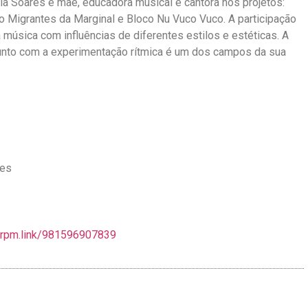
a Soares é mãe, educadora musical e cantora nos projetos:
po Migrantes da Marginal e Bloco Nu Vuco Vuco. A participação
 música com influências de diferentes estilos e estéticas. A
unto com a experimentação rítmica é um dos campos da sua
res
erpm.link/981596907839