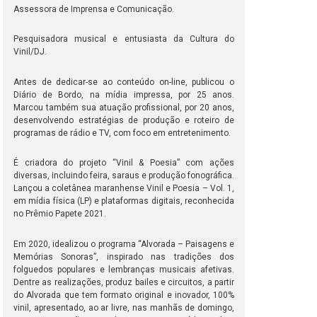
Assessora de Imprensa e Comunicação.
Pesquisadora musical e entusiasta da Cultura do
Vinil/DJ.
Antes de dedicar-se ao conteúdo on-line, publicou o
Diário de Bordo, na mídia impressa, por 25 anos.
Marcou também sua atuação profissional, por 20 anos,
desenvolvendo estratégias de produção e roteiro de
programas de rádio e TV, com foco em entretenimento.
É criadora do projeto “Vinil & Poesia” com ações
diversas, incluindo feira, saraus e produção fonográfica.
Lançou a coletânea maranhense Vinil e Poesia – Vol. 1,
em mídia física (LP) e plataformas digitais, reconhecida
no Prêmio Papete 2021.
Em 2020, idealizou o programa “Alvorada – Paisagens e
Memórias Sonoras”, inspirado nas tradições dos
folguedos populares e lembranças musicais afetivas.
Dentre as realizações, produz bailes e circuitos, a partir
do Alvorada que tem formato original e inovador, 100%
vinil, apresentado, ao ar livre, nas manhãs de domingo,