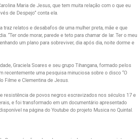
a Carolina Maria de Jesus, que tem muita relação com o que eu
avés de Despejo” conta ela.
ra traz relatos e desabafos de uma mulher preta, mãe e que
ia. “Ter onde morar, parede e teto para chamar de lar. Ter o meu
enhando um plano para sobreviver, dia após dia, noite dorme e
lidade, Graciela Soares e seu grupo Tihangana, formado pelos
am recentemente uma pesquisa minuciosa sobre o disco “O
do Filme e Clementina de Jesus.
de resistência de povos negros escravizados nos séculos 17 e
erais, e foi transformado em um documentário apresentado
disponível na página do Youtube do projeto Musica no Quintal.