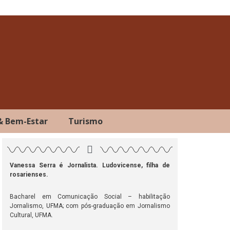
& Bem-Estar
Turismo
Vanessa Serra é Jornalista. Ludovicense, filha de
rosarienses.
ok
atsApp
Telegram
Bacharel em Comunicação Social – habilitação
Jornalismo, UFMA; com pós-graduação em Jornalismo
Cultural, UFMA.