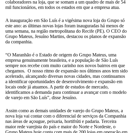
colaboradores na loja, que se somam a um quadro de mais de 54
mil funcionários, em todos os estados em que a empresa atua.
A inauguração em São Luís é a vigésima nova loja do Grupo só
este ano: as últimas novas lojas foram inauguradas há menos de
uma semana, na região metropolitana do Recife (PE). O CEO do
Grupo Mateus, Jesuíno Martins, destacou os planos de expansão
da companhia.
“O Maranhão é o Estado de origem do Grupo Mateus, uma
empresa genuinamente brasileira, e a população de São Luís
sempre nos recebe com muito carinho nos novos bairros em que
chegamos. O nosso ritmo de expansão nos últimos anos tem sido
acelerado, alcançando diversas novas cidades, mas continuamos
a identificar oportunidades de desenvolvimento e expansão em
locais onde já atuamos. A partir de estudos de mercado,
identificamos a demanda para continuar a avançar com o modelo
de varejo em São Luís”, disse Jesuíno.
Assim como as demais unidades de varejo do Grupo Mateus, a
nova loja vai contar com o diferencial de serviços da Companhia
nas áreas de açougue, peixaria, hortifrúti e padaria. Terceira
maior rede varejista do país e maior do Norte e Nordeste, o
Grupo Mateus hoje conta com mais de 200 lojas em operação em