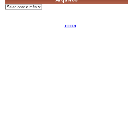
Arquivos
©
2026
Diário de Bordo
- Todos os Direitos Reservados | Desenvolvido
Por:
JOERI