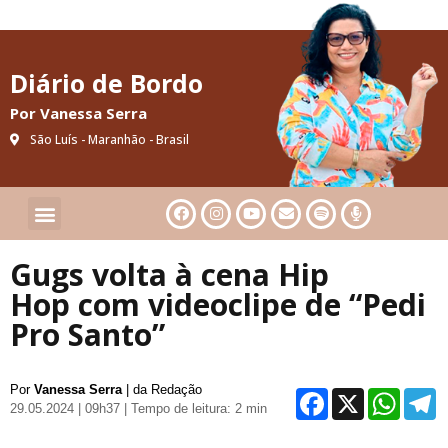
Diário de Bordo
Por Vanessa Serra
São Luís - Maranhão - Brasil
Cultura & Artes
Saúde & Bem-Estar
Gugs volta à cena Hip
Hop com videoclipe de “Pedi
Pro Santo”
Por
Vanessa Serra
| da Redação
Facebo
X
Wh
29.05.2024 | 09h37
| Tempo de leitura: 2 min