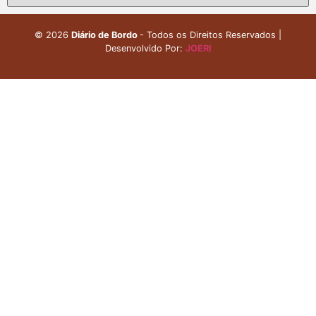
©
2026
Diário de Bordo
- Todos os Direitos Reservados |
Desenvolvido Por:
JOERI