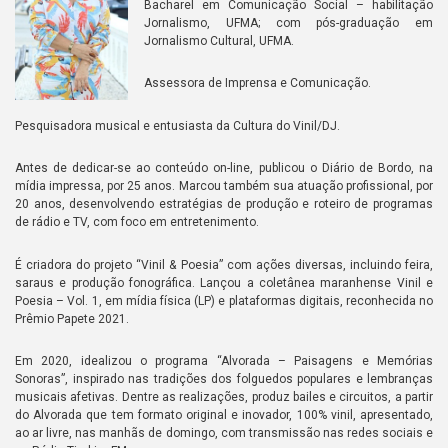
Bacharel em Comunicação Social – habilitação
Jornalismo, UFMA; com pós-graduação em
Jornalismo Cultural, UFMA.
Assessora de Imprensa e Comunicação.
Pesquisadora musical e entusiasta da Cultura do Vinil/DJ.
Antes de dedicar-se ao conteúdo on-line, publicou o Diário de Bordo, na
mídia impressa, por 25 anos. Marcou também sua atuação profissional, por
20 anos, desenvolvendo estratégias de produção e roteiro de programas
de rádio e TV, com foco em entretenimento.
É criadora do projeto “Vinil & Poesia” com ações diversas, incluindo feira,
saraus e produção fonográfica. Lançou a coletânea maranhense Vinil e
Poesia – Vol. 1, em mídia física (LP) e plataformas digitais, reconhecida no
Prêmio Papete 2021.
Em 2020, idealizou o programa “Alvorada – Paisagens e Memórias
Sonoras”, inspirado nas tradições dos folguedos populares e lembranças
musicais afetivas. Dentre as realizações, produz bailes e circuitos, a partir
do Alvorada que tem formato original e inovador, 100% vinil, apresentado,
ao ar livre, nas manhãs de domingo, com transmissão nas redes sociais e