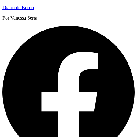
Pular
Diário de Bordo
para
Por Vanessa Serra
o
conteúdo