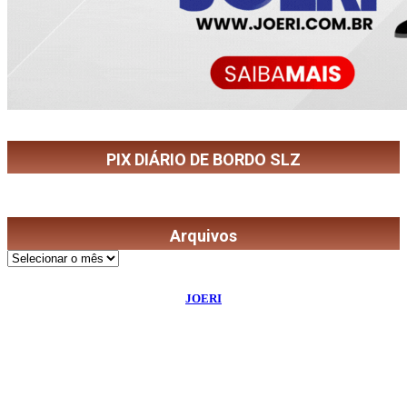
PIX DIÁRIO DE BORDO SLZ
Arquivos
Arquivos
©
2026
Diário de Bordo
- Todos os Direitos Reservados | Desenvolvido Por:
JOERI