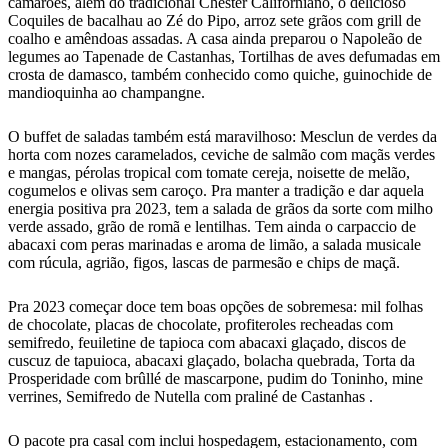
camarões, além do tradicional Chester Californiano, o delicioso
Coquiles de bacalhau ao Zé do Pipo, arroz sete grãos com grill de
coalho e amêndoas assadas. A casa ainda preparou o Napoleão de
legumes ao Tapenade de Castanhas, Tortilhas de aves defumadas em
crosta de damasco, também conhecido como quiche, guinochide de
mandioquinha ao champangne.
O buffet de saladas também está maravilhoso: Mesclun de verdes da
horta com nozes caramelados, ceviche de salmão com maçãs verdes
e mangas, pérolas tropical com tomate cereja, noisette de melão,
cogumelos e olivas sem caroço. Pra manter a tradição e dar aquela
energia positiva pra 2023, tem a salada de grãos da sorte com milho
verde assado, grão de romã e lentilhas. Tem ainda o carpaccio de
abacaxi com peras marinadas e aroma de limão, a salada musicale
com rúcula, agrião, figos, lascas de parmesão e chips de maçã.
Pra 2023 começar doce tem boas opções de sobremesa: mil folhas
de chocolate, placas de chocolate, profiteroles recheadas com
semifredo, feuiletine de tapioca com abacaxi glaçado, discos de
cuscuz de tapuioca, abacaxi glaçado, bolacha quebrada, Torta da
Prosperidade com brûllé de mascarpone, pudim do Toninho, mine
verrines, Semifredo de Nutella com praliné de Castanhas .
O pacote pra casal com inclui hospedagem, estacionamento, com