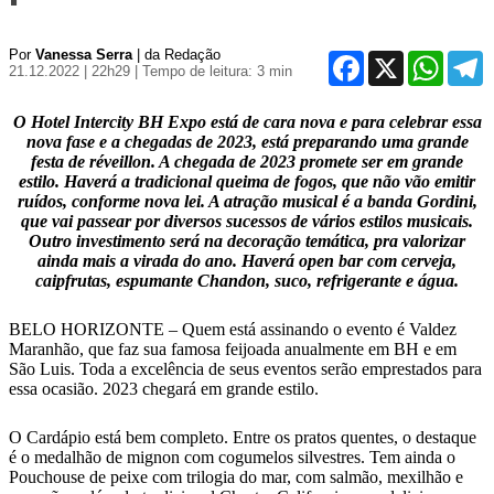
Por
Vanessa Serra
| da Redação
Facebook
X
WhatsA
T
21.12.2022 | 22h29
| Tempo de leitura: 3 min
O Hotel Intercity BH Expo está de cara nova e para celebrar essa
nova fase e a chegadas de 2023, está preparando uma grande
festa de réveillon. A chegada de 2023 promete ser em grande
estilo. Haverá a tradicional queima de fogos, que não vão emitir
ruídos, conforme nova lei. A atração musical é a banda Gordini,
que vai passear por diversos sucessos de vários estilos musicais.
Outro investimento será na decoração temática, pra valorizar
ainda mais a virada do ano. Haverá open bar com cerveja,
caipfrutas, espumante Chandon, suco, refrigerante e água.
BELO HORIZONTE – Quem está assinando o evento é Valdez
Maranhão, que faz sua famosa feijoada anualmente em BH e em
São Luis. Toda a excelência de seus eventos serão emprestados para
essa ocasião. 2023 chegará em grande estilo.
O Cardápio está bem completo. Entre os pratos quentes, o destaque
é o medalhão de mignon com cogumelos silvestres. Tem ainda o
Pouchouse de peixe com trilogia do mar, com salmão, mexilhão e