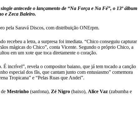
 single antecede o lançamento de “Na Força e Na Fé”, o 13º álbum
ho e Zeca Baleiro.
mbro pela Saravá Discos, com distribuição ONErpm.
o recebeu a letra, a surpresa foi imediata. “Chico conseguiu capturar
 mãos mágicas do Chico”, conta Vicente. Segundo o próprio Chico, a
resultou em um xote que toca diretamente o coração.
É incrível”, revela o compositor baiano, que já tem tocado a canção
carinho especial dos fãs, que cantam junto com entusiasmo” comemora
rena Tropicana” e “Pelas Ruas que Andei”.
o de
Mestrinho
(sanfona),
Zé Nigro
(baixo),
Alice Vaz
(zabumba e