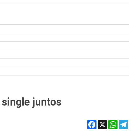
 single juntos
Facebook
X
WhatsA
T