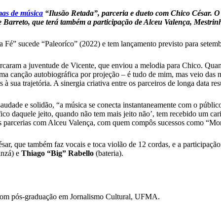
mas de música
“Ilusão Retada”, parceria e dueto com Chico César. O
e Barreto, que terá também a participação de Alceu Valença, Mestrin
Na Fé” sucede “Paleoríco” (2022) e tem lançamento previsto para sete
rcaram a juventude de Vicente, que enviou a melodia para Chico. Quand
uma canção autobiográfica por projeção – é tudo de mim, mas veio das
as à sua trajetória. A sinergia criativa entre os parceiros de longa data 
dade e solidão, “a música se conecta instantaneamente com o público. 
 fico daquele jeito, quando não tem mais jeito não’, tem recebido um 
uas parcerias com Alceu Valença, com quem compôs sucessos como “Mo
ar, que também faz vocais e toca violão de 12 cordas, e a participaçã
ganzá) e
Thiago “Big” Rabello
(bateria).
com pós-graduação em Jornalismo Cultural, UFMA.