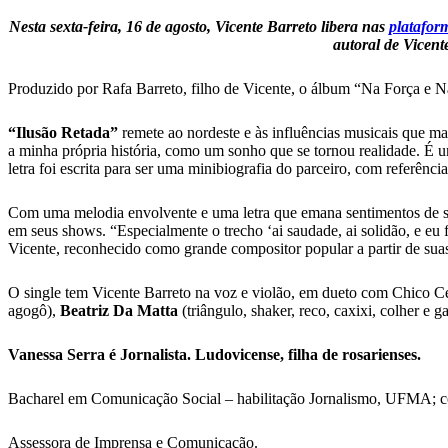
Nesta sexta-feira, 16 de agosto, Vicente Barreto libera nas
platafor
autoral de Vicent
Produzido por Rafa Barreto, filho de Vicente, o álbum “Na Força e 
“Ilusão Retada”
remete ao nordeste e às influências musicais que ma
a minha própria história, como um sonho que se tornou realidade. É 
letra foi escrita para ser uma minibiografia do parceiro, com referênci
Com uma melodia envolvente e uma letra que emana sentimentos de sau
em seus shows. “Especialmente o trecho ‘ai saudade, ai solidão, e eu
Vicente, reconhecido como grande compositor popular a partir de s
O single tem Vicente Barreto na voz e violão, em dueto com Chico Cés
agogô),
Beatriz Da Matta
(triângulo, shaker, reco, caxixi, colher e 
Vanessa Serra é Jornalista. Ludovicense, filha de rosarienses.
Bacharel em Comunicação Social – habilitação Jornalismo, UFMA; 
Assessora de Imprensa e Comunicação.