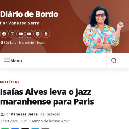
Pular para o conteúdo
Diário de Bordo
Por Vanessa Serra
São Luís - Maranhão - Brasil
Menu
NOTÍCIAS
Isaías Alves leva o jazz
maranhense para Paris
Por
Vanessa Serra
|
da Redação
17.03.2025 | 16h31
|
Tempo de leitura: 4 min