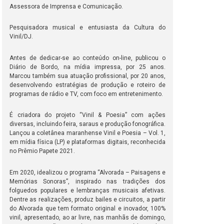
Assessora de Imprensa e Comunicação.
Pesquisadora musical e entusiasta da Cultura do
Vinil/DJ.
Antes de dedicar-se ao conteúdo on-line, publicou o
Diário de Bordo, na mídia impressa, por 25 anos.
Marcou também sua atuação profissional, por 20 anos,
desenvolvendo estratégias de produção e roteiro de
programas de rádio e TV, com foco em entretenimento.
É criadora do projeto “Vinil & Poesia” com ações
diversas, incluindo feira, saraus e produção fonográfica.
Lançou a coletânea maranhense Vinil e Poesia – Vol. 1,
em mídia física (LP) e plataformas digitais, reconhecida
no Prêmio Papete 2021.
Em 2020, idealizou o programa “Alvorada – Paisagens e
Memórias Sonoras”, inspirado nas tradições dos
folguedos populares e lembranças musicais afetivas.
Dentre as realizações, produz bailes e circuitos, a partir
do Alvorada que tem formato original e inovador, 100%
vinil, apresentado, ao ar livre, nas manhãs de domingo,