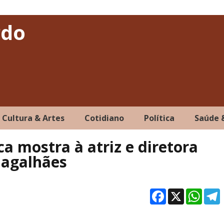
rdo
Cultura & Artes
Cotidiano
Política
Saúde 
ca mostra à atriz e diretora
 Magalhães
Facebo
X
Wh