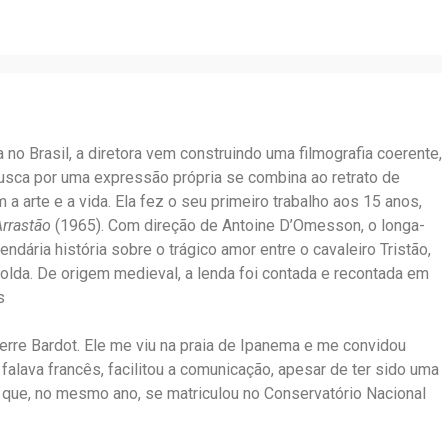
 Brasil, a diretora vem construindo uma filmografia coerente,
a busca por uma expressão própria se combina ao retrato de
 arte e a vida. Ela fez o seu primeiro trabalho aos 15 anos,
Arrastão
(1965). Com direção de Antoine D’Omesson, o longa-
 lendária história sobre o trágico amor entre o cavaleiro Tristão,
Isolda. De origem medieval, a lenda foi contada e recontada em
s
ierre Bardot. Ele me viu na praia de Ipanema e me convidou
falava francês, facilitou a comunicação, apesar de ter sido uma
, que, no mesmo ano, se matriculou no Conservatório Nacional