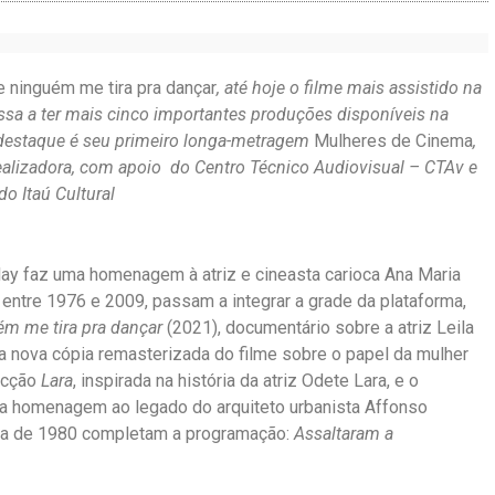
e ninguém me tira pra dançar
, até hoje
o filme mais assistido na
ssa a ter mais cinco importantes produções disponíveis na
 destaque é seu primeiro longa-metragem
Mulheres de Cinema
,
 realizadora, com apoio
do Centro Técnico Audiovisual – CTAv e
do Itaú Cultural
 Play faz uma homenagem à atriz e cineasta carioca Ana Maria
 entre 1976 e 2009, passam a integrar a grade da plataforma,
ém me tira pra dançar
(2021), documentário sobre a atriz Leila
a nova cópia remasterizada do filme sobre o papel da mulher
ficção
Lara
, inspirada na história da atriz Odete Lara, e o
ma homenagem ao legado do arquiteto urbanista Affonso
da de 1980 completam a programação:
Assaltaram a