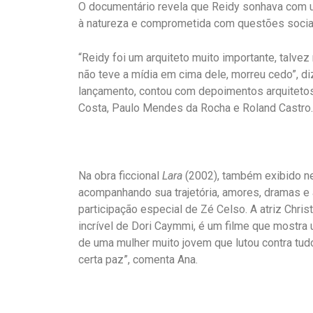
O documentário revela que Reidy sonhava com u
à natureza e comprometida com questões sociai
“Reidy foi um arquiteto muito importante, talve
não teve a mídia em cima dele, morreu cedo”, diz
lançamento, contou com depoimentos arquitetos
Costa, Paulo Mendes da Rocha e Roland Castro.
Na obra ficcional
Lara
(2002), também exibido nes
acompanhando sua trajetória, amores, dramas e 
participação especial de Zé Celso. A atriz Chris
incrível de Dori Caymmi, é um filme que mostra
de uma mulher muito jovem que lutou contra tud
certa paz”, comenta Ana.