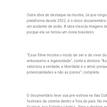
Outra obra de destaque na mostra,
Já que ningu
plataforma desde 2022, é o único documentário
um acidente de avião. A obra mescla imagens de 
porque ela se tornou um ícone brasileiro.
“Esse filme mostra o modo de ser e de viver dos
entusiasmo e ingenuidade”, conta a diretora. “
valorizou a verdade, a liberdade e o amor, por
potencialidades e não as piores”, completa.
O documentário
teve sua pré-estreia na Itaú Cul
festivais de cinema dentro e fora do país. No me
Festival, nos Estados Unidos. Para a diretora, n