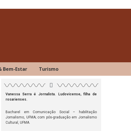
& Bem-Estar
Turismo
Vanessa Serra é Jornalista. Ludovicense, filha de
rosarienses.
ok
atsApp
Telegram
Bacharel em Comunicação Social – habilitação
Jornalismo, UFMA; com pós-graduação em Jornalismo
Cultural, UFMA.