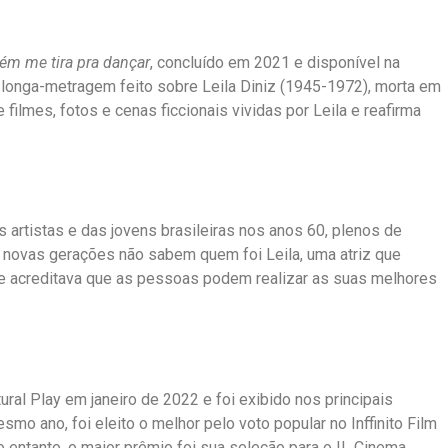
ém me tira pra dançar
, concluído em 2021 e disponível na
 longa-metragem feito sobre Leila Diniz (1945-1972), morta em
filmes, fotos e cenas ficcionais vividas por Leila e reafirma
 artistas e das jovens brasileiras nos anos 60, plenos de
As novas gerações não sabem quem foi Leila, uma atriz que
que acreditava que as pessoas podem realizar as suas melhores
tural Play em janeiro de 2022 e foi exibido nos principais
smo ano, foi eleito o melhor pelo voto popular no Inffinito Film
o entanto, o maior prêmio foi sua seleção para o IL Cinema