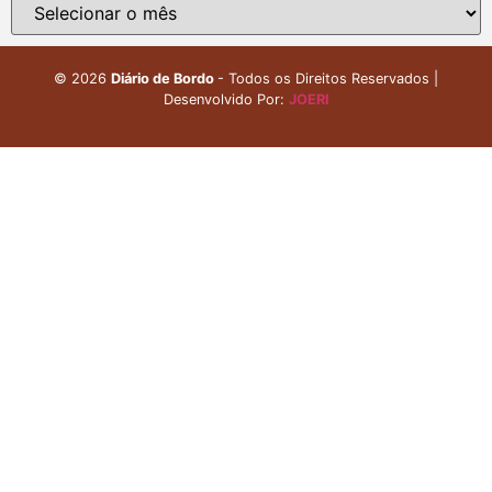
©
2026
Diário de Bordo
- Todos os Direitos Reservados |
Desenvolvido Por:
JOERI