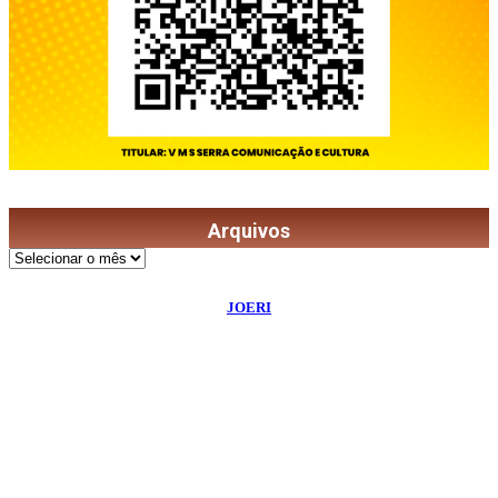
Arquivos
Arquivos
©
2026
Diário de Bordo
- Todos os Direitos Reservados | Desenvolvido Por:
JOERI