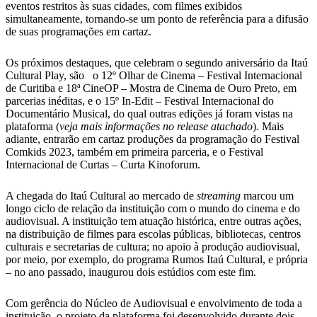
eventos restritos às suas cidades, com filmes exibidos
simultaneamente, tornando-se um ponto de referência para a difusão
de suas programações em cartaz.
Os próximos destaques, que celebram o segundo aniversário da Itaú
Cultural Play, são o 12º Olhar de Cinema – Festival Internacional
de Curitiba e 18ª CineOP – Mostra de Cinema de Ouro Preto, em
parcerias inéditas, e o 15º In-Edit – Festival Internacional do
Documentário Musical, do qual outras edições já foram vistas na
plataforma (
veja mais informações no release atachado
). Mais
adiante, entrarão em cartaz produções da programação do Festival
Comkids 2023, também em primeira parceria, e o Festival
Internacional de Curtas – Curta Kinoforum.
A chegada do Itaú Cultural ao mercado de
streaming
marcou um
longo ciclo de relação da instituição com o mundo do cinema e do
audiovisual. A instituição tem atuação histórica, entre outras ações,
na distribuição de filmes para escolas públicas, bibliotecas, centros
culturais e secretarias de cultura; no apoio à produção audiovisual,
por meio, por exemplo, do programa Rumos Itaú Cultural, e própria
– no ano passado, inaugurou dois estúdios com este fim.
Com gerência do Núcleo de Audiovisual e envolvimento de toda a
instituição, o projeto da plataforma foi desenvolvido durante dois