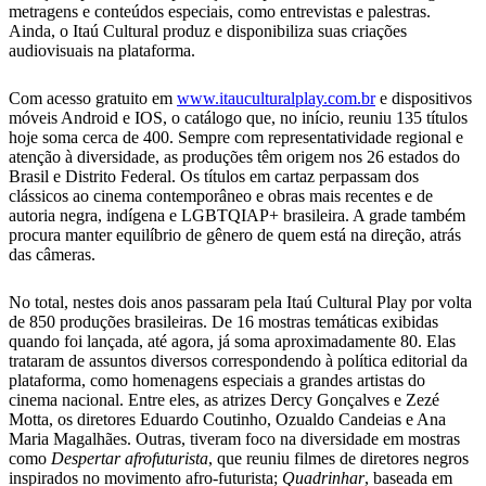
metragens e conteúdos especiais, como entrevistas e palestras.
Ainda,
o Itaú Cultural produz e disponibiliza suas criações
audiovisuais na plataforma
.
Com acesso gratuito em
www.itauculturalplay.com.br
e
dispositivos
móveis Android e IOS,
o catálogo que, no início, reuniu 135 títulos
hoje soma cerca de 400. Sempre com representatividade regional e
atenção à diversidade, as produções têm origem nos 26 estados do
Brasil e Distrito Federal. Os títulos em cartaz perpassam dos
clássicos ao cinema contemporâneo e obras mais recentes e de
autoria negra, indígena e LGBTQIAP+ brasileira. A grade também
procura manter equilíbrio de gênero de quem está na direção, atrás
das câmeras.
No total, nestes dois anos passaram pela Itaú Cultural Play por volta
de 850 produções brasileiras. De 16 mostras temáticas exibidas
quando foi lançada, até agora, já soma aproximadamente 80. Elas
trataram de assuntos diversos correspondendo à política editorial da
plataforma, como homenagens especiais a grandes artistas do
cinema nacional. Entre eles, as atrizes Dercy Gonçalves e Zezé
Motta, os diretores Eduardo Coutinho, Ozualdo Candeias e Ana
Maria Magalhães. Outras, tiveram foco na diversidade em mostras
como
Despertar afrofuturista
, que reuniu filmes de diretores negros
inspirados no movimento afro-futurista;
Quadrinhar
, baseada em