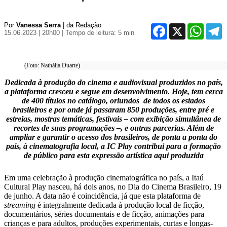
Por
Vanessa Serra
| da Redação
Facebook
X
WhatsA
T
15.06.2023 | 20h00
| Tempo de leitura: 5 min
(Foto: Nathália Duarte)
Dedicada à produção do cinema e audiovisual produzidos no país,
a plataforma cresceu e segue em desenvolvimento. Hoje, tem cerca
de 400 títulos no catálogo, oriundos
de todos os estados
brasileiros e por onde já passaram 850 produções, entre pré
e
estreias, mostras temáticas, festivais – com exibição simultânea de
recortes de suas programações –, e outras parcerias. Além de
ampliar e garantir o acesso dos brasileiros, de ponta a ponta do
país, à cinematografia local, a IC Play contribui para
a formação
de público para esta expressão artística aqui produzida
Em uma celebração à produção cinematográfica no país, a Itaú
Cultural Play nasceu, há dois anos, no Dia do Cinema Brasileiro, 19
de junho. A data não é coincidência, já que esta plataforma de
streaming
é integralmente dedicada à produção local de ficção,
documentários, séries documentais e de ficção, animações para
crianças e para adultos, produções experimentais, curtas e longas-