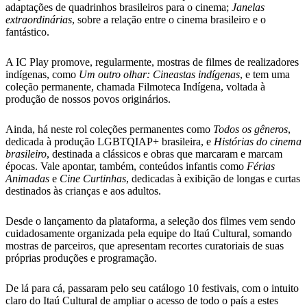
adaptações de quadrinhos brasileiros para o cinema;
Janelas
extraordinárias
, sobre a relação entre o cinema brasileiro e o
fantástico.
A IC Play promove, regularmente, mostras de filmes de realizadores
indígenas, como
Um outro olhar: Cineastas indígenas
, e tem uma
coleção permanente, chamada Filmoteca Indígena, voltada à
produção de nossos povos originários.
Ainda, há neste rol coleções permanentes como
Todos os gêneros
,
dedicada à produção LGBTQIAP+ brasileira, e
Histórias do cinema
brasileiro
, destinada a clássicos e obras que marcaram e marcam
épocas. Vale apontar, também, conteúdos infantis como
Férias
Animadas
e
Cine Curtinhas
, dedicadas à exibição de longas e curtas
destinados às crianças e aos adultos.
Desde o lançamento da plataforma, a seleção dos filmes vem sendo
cuidadosamente organizada pela equipe do Itaú Cultural, somando
mostras de parceiros, que apresentam recortes curatoriais de suas
próprias produções e programação.
De lá para cá, passaram pelo seu catálogo 10 festivais, com o intuito
claro do Itaú Cultural de ampliar o acesso de todo o país a estes