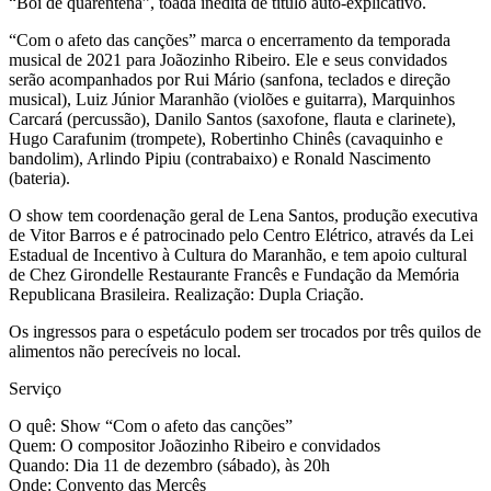
“Boi de quarentena”, toada inédita de título auto-explicativo.
“Com o afeto das canções” marca o encerramento da temporada
musical de 2021 para Joãozinho Ribeiro. Ele e seus convidados
serão acompanhados por Rui Mário (sanfona, teclados e direção
musical), Luiz Júnior Maranhão (violões e guitarra), Marquinhos
Carcará (percussão), Danilo Santos (saxofone, flauta e clarinete),
Hugo Carafunim (trompete), Robertinho Chinês (cavaquinho e
bandolim), Arlindo Pipiu (contrabaixo) e Ronald Nascimento
(bateria).
O show tem coordenação geral de Lena Santos, produção executiva
de Vitor Barros e é patrocinado pelo Centro Elétrico, através da Lei
Estadual de Incentivo à Cultura do Maranhão, e tem apoio cultural
de Chez Girondelle Restaurante Francês e Fundação da Memória
Republicana Brasileira. Realização: Dupla Criação.
Os ingressos para o espetáculo podem ser trocados por três quilos de
alimentos não perecíveis no local.
Serviço
O quê: Show “Com o afeto das canções”
Quem: O compositor Joãozinho Ribeiro e convidados
Quando: Dia 11 de dezembro (sábado), às 20h
Onde: Convento das Mercês