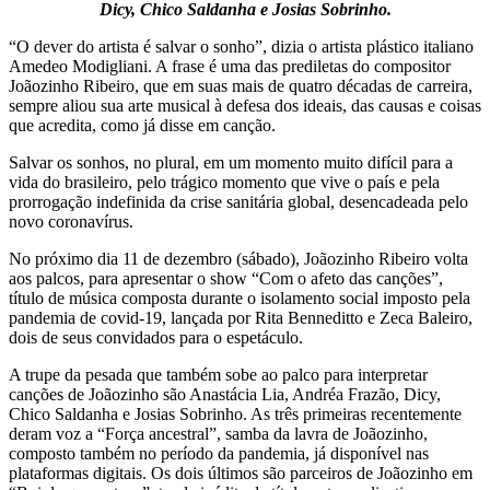
Dicy, Chico Saldanha e Josias Sobrinho.
“O dever do artista é salvar o sonho”, dizia o artista plástico italiano
Amedeo Modigliani. A frase é uma das prediletas do compositor
Joãozinho Ribeiro, que em suas mais de quatro décadas de carreira,
sempre aliou sua arte musical à defesa dos ideais, das causas e coisas
que acredita, como já disse em canção.
Salvar os sonhos, no plural, em um momento muito difícil para a
vida do brasileiro, pelo trágico momento que vive o país e pela
prorrogação indefinida da crise sanitária global, desencadeada pelo
novo coronavírus.
No próximo dia 11 de dezembro (sábado), Joãozinho Ribeiro volta
aos palcos, para apresentar o show “Com o afeto das canções”,
título de música composta durante o isolamento social imposto pela
pandemia de covid-19, lançada por Rita Benneditto e Zeca Baleiro,
dois de seus convidados para o espetáculo.
A trupe da pesada que também sobe ao palco para interpretar
canções de Joãozinho são Anastácia Lia, Andréa Frazão, Dicy,
Chico Saldanha e Josias Sobrinho. As três primeiras recentemente
deram voz a “Força ancestral”, samba da lavra de Joãozinho,
composto também no período da pandemia, já disponível nas
plataformas digitais. Os dois últimos são parceiros de Joãozinho em