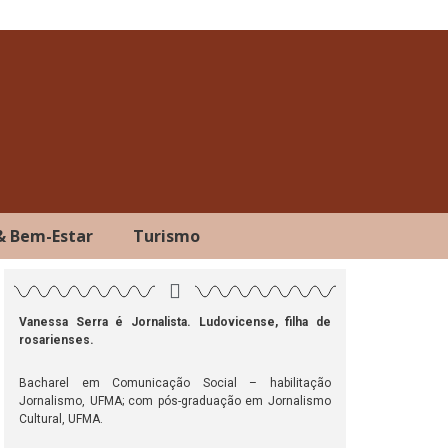
& Bem-Estar
Turismo
Vanessa Serra é Jornalista. Ludovicense, filha de
rosarienses.
Bacharel em Comunicação Social – habilitação
Jornalismo, UFMA; com pós-graduação em Jornalismo
ok
atsApp
Telegram
Cultural, UFMA.