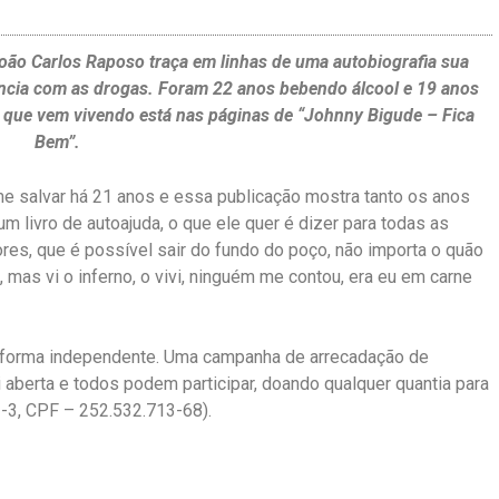
 João Carlos Raposo traça em linhas de uma autobiografia sua
ência com as drogas. Foram 22 anos bebendo álcool e 19 anos
a que vem vivendo está nas páginas de “Johnny Bigude – Fica
Bem”.
 me salvar há 21 anos e essa publicação mostra tanto os anos
m livro de autoajuda, o que ele quer é dizer para todas as
es, que é possível sair do fundo do poço, não importa o quão
, mas vi o inferno, o vivi, ninguém me contou, era eu em carne
e forma independente. Uma campanha de arrecadação de
i aberta e todos podem participar, doando qualquer quantia para
1-3, CPF – 252.532.713-68).