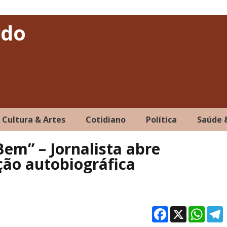
rdo
Cultura & Artes
Cotidiano
Política
Saúde 
Bem” – Jornalista abre
ão autobiográfica
Facebo
X
Wh