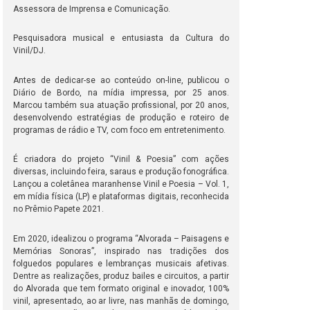
Assessora de Imprensa e Comunicação.
Pesquisadora musical e entusiasta da Cultura do
Vinil/DJ.
Antes de dedicar-se ao conteúdo on-line, publicou o
Diário de Bordo, na mídia impressa, por 25 anos.
Marcou também sua atuação profissional, por 20 anos,
desenvolvendo estratégias de produção e roteiro de
programas de rádio e TV, com foco em entretenimento.
É criadora do projeto “Vinil & Poesia” com ações
diversas, incluindo feira, saraus e produção fonográfica.
Lançou a coletânea maranhense Vinil e Poesia – Vol. 1,
em mídia física (LP) e plataformas digitais, reconhecida
no Prêmio Papete 2021.
Em 2020, idealizou o programa “Alvorada – Paisagens e
Memórias Sonoras”, inspirado nas tradições dos
folguedos populares e lembranças musicais afetivas.
Dentre as realizações, produz bailes e circuitos, a partir
do Alvorada que tem formato original e inovador, 100%
vinil, apresentado, ao ar livre, nas manhãs de domingo,