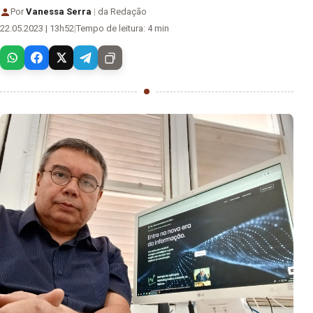
Por
Vanessa Serra
|
da Redação
22.05.2023 | 13h52
|
Tempo de leitura: 4 min