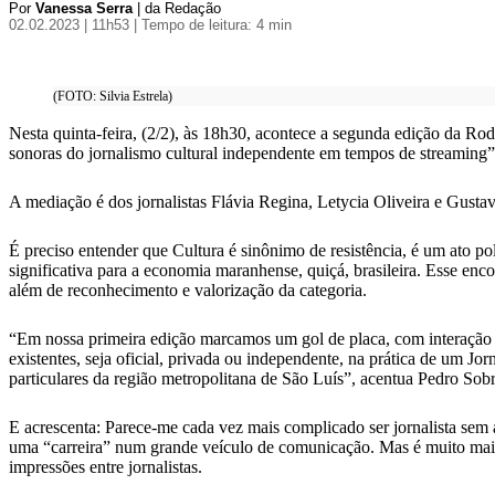
Por
Vanessa Serra
| da Redação
02.02.2023 | 11h53
| Tempo de leitura: 4 min
(FOTO: Silvia Estrela)
Nesta quinta-feira, (2/2), às 18h30, acontece a segunda edição da Ro
sonoras do jornalismo cultural independente em tempos de streaming
A mediação é dos jornalistas Flávia Regina, Letycia Oliveira e Gust
É preciso entender que Cultura é sinônimo de resistência, é um ato pol
significativa para a economia maranhense, quiçá, brasileira. Esse en
além de reconhecimento e valorização da categoria.
“Em nossa primeira edição marcamos um gol de placa, com interação d
existentes, seja oficial, privada ou independente, na prática de um J
particulares da região metropolitana de São Luís”, acentua Pedro Sob
E acrescenta: P
arece-me cada vez mais complicado ser jornalista sem 
uma “carreira” num grande veículo de comunicação. Mas é muito mais d
impressões entre jornalistas.