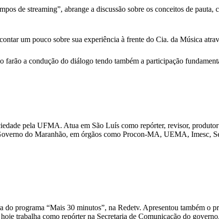
os de streaming”, abrange a discussão sobre os conceitos de pauta, crít
 contar um pouco sobre sua experiência à frente do Cia. da Música atra
o farão a condução do diálogo tendo também a participação fundamental
ociedade pela UFMA. Atua em São Luís como repórter, revisor, produtor
no Governo do Maranhão, em órgãos como Procon-MA, UEMA, Imesc, Se
dora do programa “Mais 30 minutos”, na Redetv. Apresentou também o 
e hoje trabalha como repórter na Secretaria de Comunicação do governo