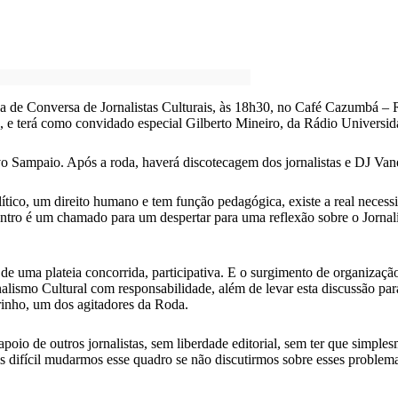
da de Conversa de Jornalistas Culturais, às 18h30, no Café Cazumbá – 
”, e terá como convidado especial Gilberto Mineiro, da Rádio Univers
avo Sampaio. Após a roda, haverá discotecagem dos jornalistas e DJ Van
ítico, um direito humano e tem função pedagógica, existe a real necessi
contro é um chamado para um despertar para uma reflexão sobre o Jorna
e uma plateia concorrida, participativa. E o surgimento de organização
ornalismo Cultural com responsabilidade, além de levar esta discussão p
rinho, um dos agitadores da Roda.
apoio de outros jornalistas, sem liberdade editorial, sem ter que simpl
ifícil mudarmos esse quadro se não discutirmos sobre esses problemas d