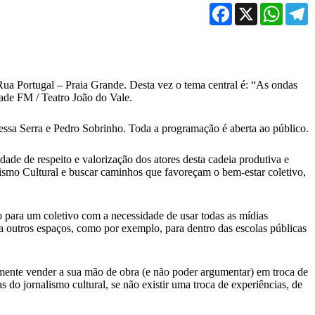
Facebook
X
WhatsA
T
Rua Portugal – Praia Grande. Desta vez o tema central é: “As ondas
idade FM
/ Teatro João do Vale.
essa Serra e Pedro Sobrinho. Toda a programação é aberta ao público.
dade de respeito e valorização dos atores desta cadeia produtiva e
lismo Cultural e buscar caminhos que favoreçam o bem-estar coletivo,
 para um coletivo com a necessidade de usar todas as mídias
ara outros espaços, como por exemplo, para dentro das escolas públicas
esmente vender a sua mão de obra (e não poder argumentar) em troca de
o jornalismo cultural, se não existir uma troca de experiências, de