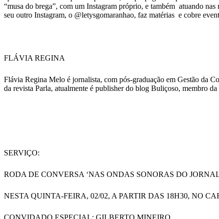
“musa do brega”, com um Instagram próprio, e também atuando nas red
seu outro Instagram, o @letysgomaranhao, faz matérias e cobre event
FLÁVIA REGINA
Flávia Regina Melo é jornalista, com pós-graduação em Gestão da C
da revista Parla, atualmente é publisher do blog Buliçoso, membro d
SERVIÇO:
RODA DE CONVERSA ‘NAS ONDAS SONORAS DO JORNAL
NESTA QUINTA-FEIRA, 02/02, A PARTIR DAS 18H30, NO
CONVIDADO ESPECIAL: GILBERTO MINEIRO