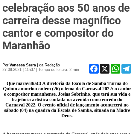
celebração aos 50 anos de
carreira desse magnífico
cantor e compositor do
Maranhão
Por
Vanessa Serra
| da Redação
Facebook
X
WhatsA
T
27.08.2021 | 11h37
| Tempo de leitura: 2 min
Que maravilha!!! A diretoria da Escola de Samba Turma do
Quinto anunciou ontem (26) o tema do Carnaval 2022: o cantor
e compositor maranhense, Josias Sobrinho, que terá sua vida e
trajetória artística contada na avenida como enredo do
Carnaval 2022. O evento oficial de lançamento acontecerá no
sábado (04) na quadra da Escola de Samba, situada na Madre
Deus.