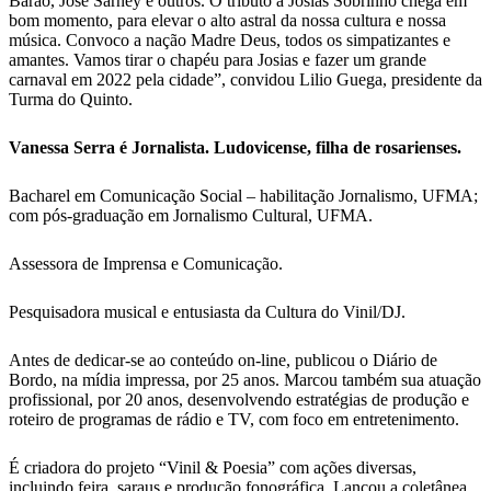
Barão, José Sarney e outros. O tributo a Josias Sobrinho chega em
bom momento, para elevar o alto astral da nossa cultura e nossa
música. Convoco a nação Madre Deus, todos os simpatizantes e
amantes. Vamos tirar o chapéu para Josias e fazer um grande
carnaval em 2022 pela cidade”, convidou Lilio Guega, presidente da
Turma do Quinto.
Vanessa Serra é Jornalista. Ludovicense, filha de rosarienses.
Bacharel em Comunicação Social – habilitação Jornalismo, UFMA;
com pós-graduação em Jornalismo Cultural, UFMA.
Assessora de Imprensa e Comunicação.
Pesquisadora musical e entusiasta da Cultura do Vinil/DJ.
Antes de dedicar-se ao conteúdo on-line, publicou o Diário de
Bordo, na mídia impressa, por 25 anos. Marcou também sua atuação
profissional, por 20 anos, desenvolvendo estratégias de produção e
roteiro de programas de rádio e TV, com foco em entretenimento.
É criadora do projeto “Vinil & Poesia” com ações diversas,
incluindo feira, saraus e produção fonográfica. Lançou a coletânea