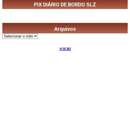
PIX DIÁRIO DE BORDO SLZ
Arquivos
Arquivos
©
2026
Diário de Bordo
- Todos os Direitos Reservados | Desenvolvido Por:
JOERI