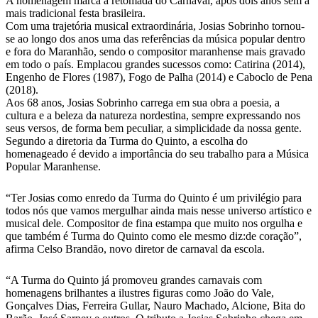
A homenagem marca a retomada do Carnaval, após dois anos sem a
mais tradicional festa brasileira.
Com uma trajetória musical extraordinária, Josias Sobrinho tornou-
se ao longo dos anos uma das referências da música popular dentro
e fora do Maranhão, sendo o compositor maranhense mais gravado
em todo o país. Emplacou grandes sucessos como: Catirina (2014),
Engenho de Flores (1987), Fogo de Palha (2014) e Caboclo de Pena
(2018).
Aos 68 anos, Josias Sobrinho carrega em sua obra a poesia, a
cultura e a beleza da natureza nordestina, sempre expressando nos
seus versos, de forma bem peculiar, a simplicidade da nossa gente.
Segundo a diretoria da Turma do Quinto, a escolha do
homenageado é devido a importância do seu trabalho para a Música
Popular Maranhense.
“Ter Josias como enredo da Turma do Quinto é um privilégio para
todos nós que vamos mergulhar ainda mais nesse universo artístico e
musical dele. Compositor de fina estampa que muito nos orgulha e
que também é Turma do Quinto como ele mesmo diz:de coração”,
afirma Celso Brandão, novo diretor de carnaval da escola.
“A Turma do Quinto já promoveu grandes carnavais com
homenagens brilhantes a ilustres figuras como João do Vale,
Gonçalves Dias, Ferreira Gullar, Nauro Machado, Alcione, Bita do