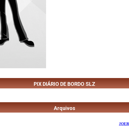
PIX DIÁRIO DE BORDO SLZ
Arquivos
©
2026
Diário de Bordo
- Todos os Direitos Reservados | Desenvolvido Por:
JOER