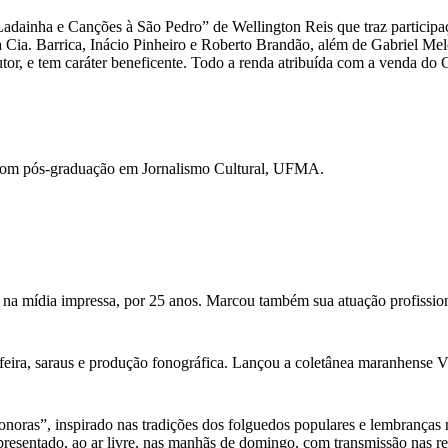
dainha e Canções à São Pedro” de Wellington Reis que traz participaç
a Cia. Barrica, Inácio Pinheiro e Roberto Brandão, além de Gabriel Me
tor, e tem caráter beneficente. Todo a renda atribuída com a venda do
com pós-graduação em Jornalismo Cultural, UFMA.
 na mídia impressa, por 25 anos. Marcou também sua atuação profission
feira, saraus e produção fonográfica. Lançou a coletânea maranhense Vini
as”, inspirado nas tradições dos folguedos populares e lembranças musi
apresentado, ao ar livre, nas manhãs de domingo, com transmissão nas r