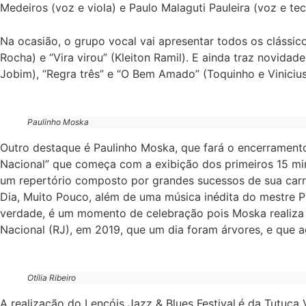
Medeiros (voz e viola) e Paulo Malaguti Pauleira (voz e tec
Na ocasião, o grupo vocal vai apresentar todos os clássicos
Rocha) e “Vira virou” (Kleiton Ramil). E ainda traz novid
Jobim), “Regra três” e “O Bem Amado” (Toquinho e Viniciu
Paulinho Moska
Outro destaque é Paulinho Moska, que fará o encerramento
Nacional” que começa com a exibição dos primeiros 15 mi
um repertório composto por grandes sucessos de sua car
Dia, Muito Pouco, além de uma música inédita do mestre P
verdade, é um momento de celebração pois Moska realiza 
Nacional (RJ), em 2019, que um dia foram árvores, e que 
Otília Ribeiro
A realização do Lençóis Jazz & Blues Festival
é da Tutuca 