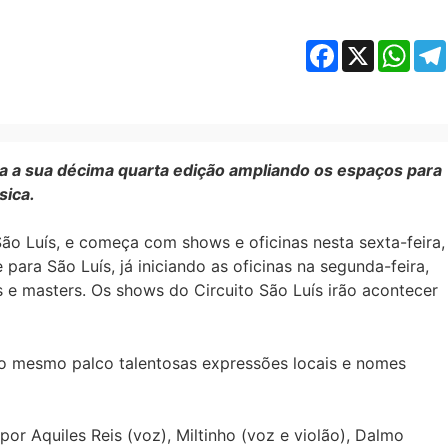
Facebook
X
Whats
ga a sua décima quarta edição ampliando os espaços para
sica.
 São Luís, e começa com shows e oficinas nesta sexta-feira,
ara São Luís, já iniciando as oficinas na segunda-feira,
s e masters. Os shows do Circuito São Luís irão acontecer
o no mesmo palco talentosas expressões locais e nomes
or Aquiles Reis (voz), Miltinho (voz e violão), Dalmo