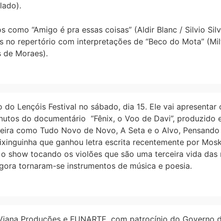
lado).
 como “Amigo é pra essas coisas” (Aldir Blanc / Silvio Silv
ades no repertório com interpretações de “Beco do Mota” (
s de Moraes).
 do Lençóis Festival no sábado, dia 15. Ele vai apresenta
nutos do documentário “Fênix, o Voo de Davi”, produzido 
reira como Tudo Novo de Novo, A Seta e o Alvo, Pensando
ixinguinha que ganhou letra escrita recentemente por Mosk
o show tocando os violões que são uma terceira vida das 
agora tornaram-se instrumentos de música e poesia.
Viana Produções e FUNARTE, com patrocínio do Governo do 