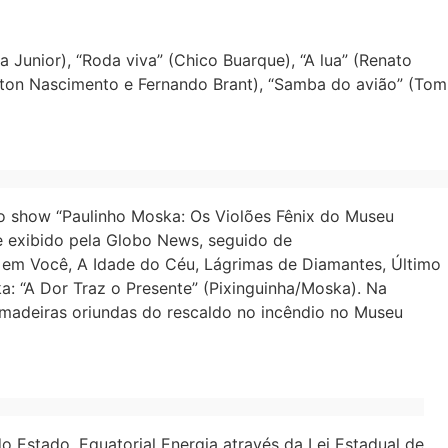
a Junior), “Roda viva” (Chico Buarque), “A lua” (Renato
Milton Nascimento e Fernando Brant), “Samba do avião” (Tom
r o show “Paulinho Moska: Os Violões Fênix do Museu
e exibido pela Globo News, seguido de
 em Você, A Idade do Céu, Lágrimas de Diamantes, Último
a: “A Dor Traz o Presente” (Pixinguinha/Moska). Na
madeiras oriundas do rescaldo no incêndio no Museu
Estado, Equatorial Energia através da Lei Estadual de