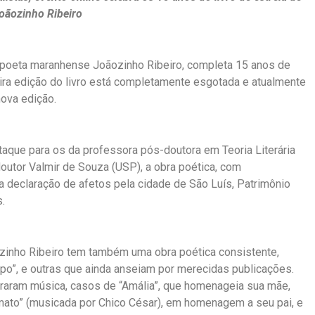
oãozinho Ribeiro
o poeta maranhense Joãozinho Ribeiro, completa 15 anos de
eira edição do livro está completamente esgotada e atualmente
nova edição.
aque para os da professora pós-doutora em Teoria Literária
utor Valmir de Souza (USP), a obra poética, com
ra declaração de afetos pela cidade de São Luís, Patrimônio
.
inho Ribeiro tem também uma obra poética consistente,
empo”, e outras que ainda anseiam por merecidas publicações.
iraram música, casos de “Amália”, que homenageia sua mãe,
imato” (musicada por Chico César), em homenagem a seu pai, e