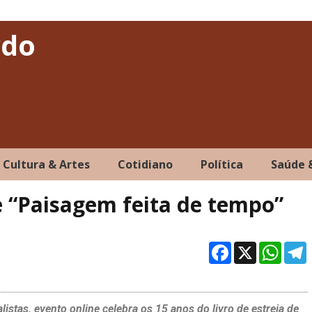
rdo
Cultura & Artes
Cotidiano
Política
Saúde 
e “Paisagem feita de tempo”
Facebo
X
Wh
istas, evento online celebra os 15 anos do livro de estreia de