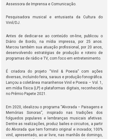
Assessora de Imprensa e Comunicação.
Pesquisadora musical e entusiasta da Cultura do
Vinil/DJ.
Antes de dedicar-se ao conteúdo on-line, publicou o
Diário de Bordo, na mídia impressa, por 25 anos.
Marcou também sua atuação profissional, por 20 anos,
desenvolvendo estratégias de produção e roteiro de
programas de rádio e TV, com foco em entretenimento.
É criadora do projeto “Vinil & Poesia” com ações
diversas, incluindo feira, saraus e produção fonográfica.
Lançou a coletânea maranhense Vinil e Poesia – Vol. 1,
em mídia física (LP) e plataformas digitais, reconhecida
no Prêmio Papete 2021.
Em 2020, idealizou o programa “Alvorada – Paisagens e
Memórias Sonoras”, inspirado nas tradições dos
folguedos populares e lembranças musicais afetivas.
Dentre as realizações, produz bailes e circuitos, a partir
do Alvorada que tem formato original e inovador, 100%
vinil, apresentado, ao ar livre, nas manhãs de domingo,