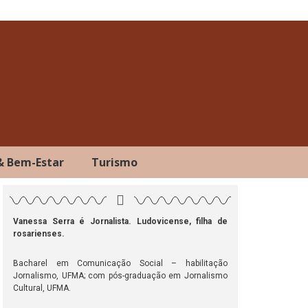
& Bem-Estar
Turismo
Vanessa Serra é Jornalista. Ludovicense, filha de
rosarienses.
ok
atsApp
Telegram
Bacharel em Comunicação Social – habilitação
Jornalismo, UFMA; com pós-graduação em Jornalismo
Cultural, UFMA.