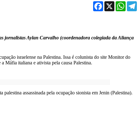
Facebook
X
WhatsA
T
m as jornalistas Aylan Carvalho (coordenadora colegiada da Aliança
pação israelense na Palestina. Issa é colunista do site Monitor do
Máfia italiana e ativista pela causa Palestina.
 palestina assassinada pela ocupação sionista em Jenin (Palestina).