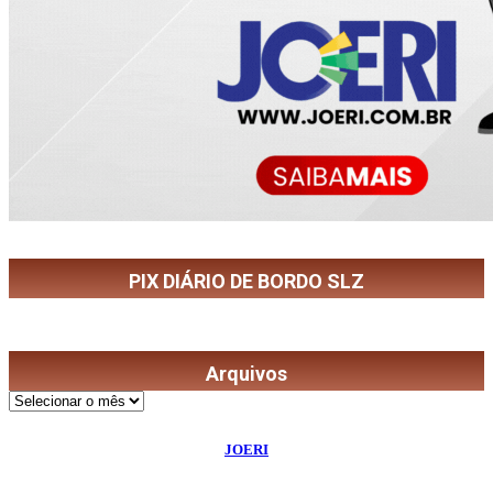
PIX DIÁRIO DE BORDO SLZ
Arquivos
Arquivos
©
2026
Diário de Bordo
- Todos os Direitos Reservados | Desenvolvido Por:
JOERI