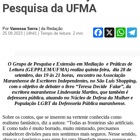
Pesquisa da UFMA
Por
Vanessa Serra
| da Redação
Facebook
X
WhatsA
T
25.09.2023 | 14h41
| Tempo de leitura: 2 min
O Grupo de Pesquisa e Extensão em Mediação e Práticas de
Leitura (GEPPLEM/UFMA) realiza quinta-feira, dia 28 de
setembro, das 19 às 21 horas, encontro na Associação
Maranhense de Escritores Independentes, no São Luís Shopping,
com o objetivo de debater o livro “Teresa Decide Falar”, da
escritora maranhense Lindevania Martins, que também é
defensora pública, atuando no Núcleo de Defesa da Mulher e
População LGBT da Defensoria Pública maranhense.
Sobre os contos, que se inserem na vertente conhecida como
realismo fantástico, diz a autora: “Todas as fronteiras são artificiais.
E como tudo é muito borrado, muito misturado, precisamos
estabelecer divisões para nos sentirmos mais seguros. Nesse sentido,
abraçar o fantástico para mim foi uma liberdade imensa porque eu