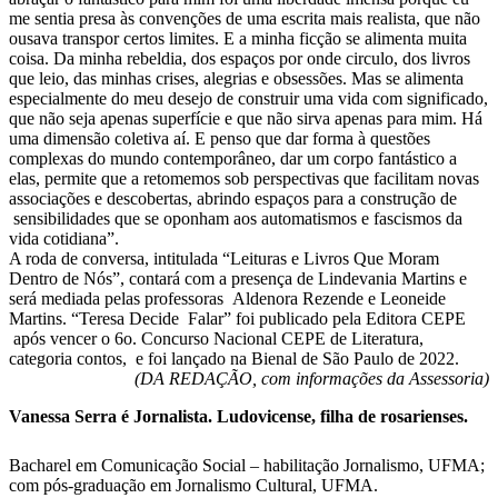
me sentia presa às convenções de uma escrita mais realista, que não
ousava transpor certos limites. E a minha ficção se alimenta muita
coisa. Da minha rebeldia, dos espaços por onde circulo, dos livros
que leio, das minhas crises, alegrias e obsessões. Mas se alimenta
especialmente do meu desejo de construir uma vida com significado,
que não seja apenas superfície e que não sirva apenas para mim. Há
uma dimensão coletiva aí. E penso que dar forma à questões
complexas do mundo contemporâneo, dar um corpo fantástico a
elas, permite que a retomemos sob perspectivas que facilitam novas
associações e descobertas, abrindo espaços para a construção de
sensibilidades que se oponham aos automatismos e fascismos da
vida cotidiana”.
A roda de conversa, intitulada “Leituras e Livros Que Moram
Dentro de Nós”, contará com a presença de Lindevania Martins e
será mediada pelas professoras Aldenora Rezende e Leoneide
Martins. “Teresa Decide Falar” foi publicado pela Editora CEPE
após vencer o 6o. Concurso Nacional CEPE de Literatura,
categoria contos, e foi lançado na Bienal de São Paulo de 2022.
(DA REDAÇÃO, com informações da Assessoria)
Vanessa Serra é Jornalista. Ludovicense, filha de rosarienses.
Bacharel em Comunicação Social – habilitação Jornalismo, UFMA;
com pós-graduação em Jornalismo Cultural, UFMA.