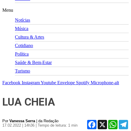
Menu
Notícias
Música
Cultura & Artes
Cotidiano
Política
Saúde & Bem-Estar
Turismo
Facebook
Instagram
Youtube
Envelope
Spotify
Microphone-alt
LUA CHEIA
Por
Vanessa Serra
| da Redação
Facebook
X
WhatsA
T
17.02.2022 | 14h36
| Tempo de leitura: 1 min