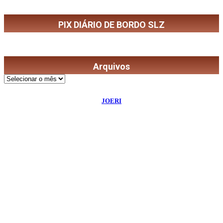
PIX DIÁRIO DE BORDO SLZ
Arquivos
Arquivos
©
2026
Diário de Bordo
- Todos os Direitos Reservados | Desenvolvido Por:
JOERI