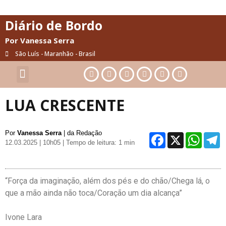
Diário de Bordo
Por Vanessa Serra
São Luís - Maranhão - Brasil
Cultura & Artes
Saúde & Bem-Estar
LUA CRESCENTE
Por
Vanessa Serra
| da Redação
Facebo
X
Wh
12.03.2025 | 10h05
| Tempo de leitura: 1 min
“
Força da imaginação, além dos pés e do chão/Chega lá, o
que a mão ainda não toca/Coração um dia alcança”
Ivone Lara