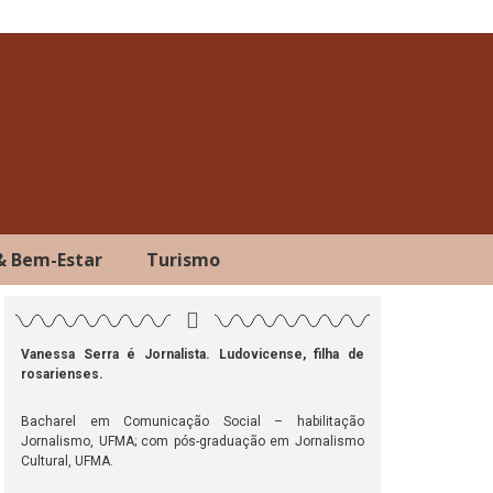
& Bem-Estar
Turismo
Vanessa Serra é Jornalista. Ludovicense, filha de
rosarienses.
ok
atsApp
Telegram
Bacharel em Comunicação Social – habilitação
Jornalismo, UFMA; com pós-graduação em Jornalismo
Cultural, UFMA.