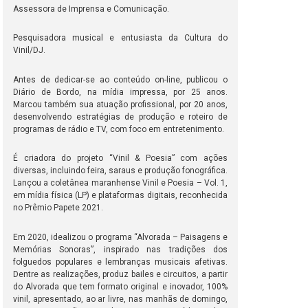
Assessora de Imprensa e Comunicação.
Pesquisadora musical e entusiasta da Cultura do
Vinil/DJ.
Antes de dedicar-se ao conteúdo on-line, publicou o
Diário de Bordo, na mídia impressa, por 25 anos.
Marcou também sua atuação profissional, por 20 anos,
desenvolvendo estratégias de produção e roteiro de
programas de rádio e TV, com foco em entretenimento.
É criadora do projeto “Vinil & Poesia” com ações
diversas, incluindo feira, saraus e produção fonográfica.
Lançou a coletânea maranhense Vinil e Poesia – Vol. 1,
em mídia física (LP) e plataformas digitais, reconhecida
no Prêmio Papete 2021.
Em 2020, idealizou o programa “Alvorada – Paisagens e
Memórias Sonoras”, inspirado nas tradições dos
folguedos populares e lembranças musicais afetivas.
Dentre as realizações, produz bailes e circuitos, a partir
do Alvorada que tem formato original e inovador, 100%
vinil, apresentado, ao ar livre, nas manhãs de domingo,