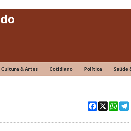
rdo
Cultura & Artes
Cotidiano
Política
Saúde 
Facebo
X
Wh