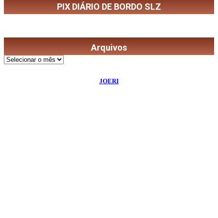
PIX DIÁRIO DE BORDO SLZ
Arquivos
Arquivos
©
2026
Diário de Bordo
- Todos os Direitos Reservados | Desenvolvido Por:
JOERI