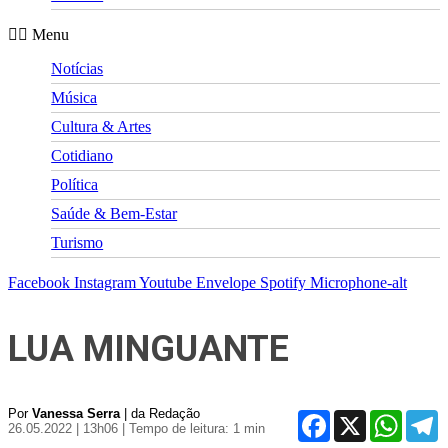
Menu
Notícias
Música
Cultura & Artes
Cotidiano
Política
Saúde & Bem-Estar
Turismo
Facebook
Instagram
Youtube
Envelope
Spotify
Microphone-alt
LUA MINGUANTE
Por
Vanessa Serra
| da Redação
Facebook
X
WhatsA
T
26.05.2022 | 13h06
| Tempo de leitura: 1 min