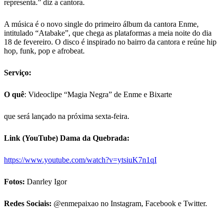
representa.” diz a cantora.
A música é o novo single do primeiro álbum da cantora Enme,
intitulado “Atabake”, que chega as plataformas a meia noite do dia
18 de fevereiro. O disco é inspirado no bairro da cantora e reúne hip
hop, funk, pop e afrobeat.
Serviço:
O quê
: Videoclipe “Magia Negra” de Enme e Bixarte
que será lançado na próxima sexta-feira.
Link (YouTube) Dama da Quebrada:
https://www.youtube.com/watch?
v=ytsiuK7n1qI
Fotos:
Danrley Igor
Redes Sociais:
@enmepaixao no Instagram, Facebook e Twitter.