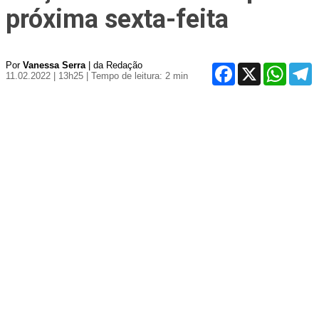
próxima sexta-feita
Por
Vanessa Serra
| da Redação
Facebook
X
WhatsA
T
11.02.2022 | 13h25
| Tempo de leitura: 2 min