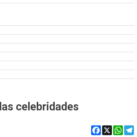
das celebridades
Facebook
X
WhatsA
T