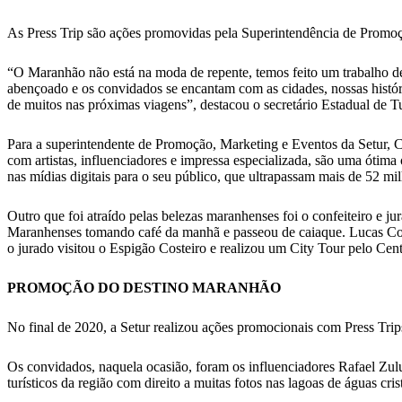
As Press Trip são ações promovidas pela Superintendência de Promoçã
“O Maranhão não está na moda de repente, temos feito um trabalho de
abençoado e os convidados se encantam com as cidades, nossas históri
de muitos nas próximas viagens”, destacou o secretário Estadual de T
Para a superintendente de Promoção, Marketing e Eventos da Setur, Cr
com artistas, influenciadores e impressa especializada, são uma ótim
nas mídias digitais para o seu público, que ultrapassam mais de 52 mil
Outro que foi atraído pelas belezas maranhenses foi o confeiteiro 
Maranhenses tomando café da manhã e passeou de caiaque. Lucas Cora
o jurado visitou o Espigão Costeiro e realizou um City Tour pelo Cen
PROMOÇÃO DO DESTINO MARANHÃO
No final de 2020, a Setur realizou ações promocionais com Press Trips
Os convidados, naquela ocasião, foram os influenciadores Rafael Zul
turísticos da região com direito a muitas fotos nas lagoas de águas cr