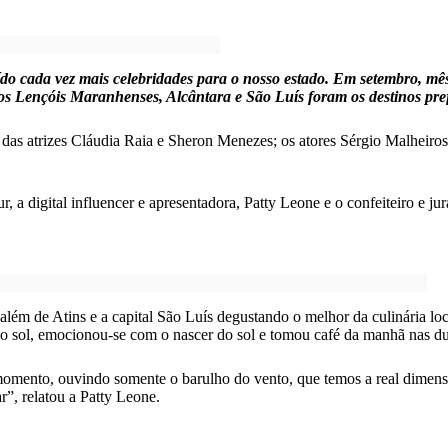
ído cada vez mais celebridades para o nosso estado. Em setembro, mê
s Lençóis Maranhenses, Alcântara e São Luís foram os destinos pref
ia, das atrizes Cláudia Raia e Sheron Menezes; os atores Sérgio Malhe
ur, a digital influencer e apresentadora, Patty Leone e o confeiteiro
lém de Atins e a capital São Luís degustando o melhor da culinária loc
ôr do sol, emocionou-se com o nascer do sol e tomou café da manhã nas
 momento, ouvindo somente o barulho do vento, que temos a real dimen
”, relatou a Patty Leone.