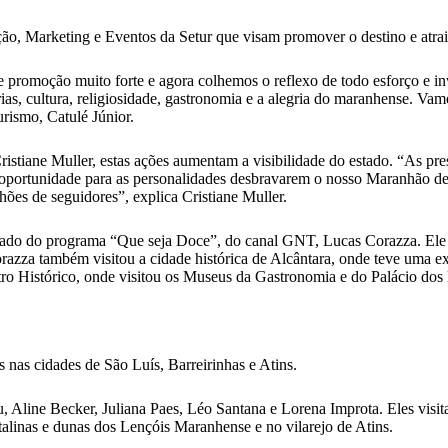
o, Marketing e Eventos da Setur que visam promover o destino e atrair
 promoção muito forte e agora colhemos o reflexo de todo esforço e i
as, cultura, religiosidade, gastronomia e a alegria do maranhense. Va
urismo, Catulé Júnior.
istiane Muller, estas ações aumentam a visibilidade do estado. “As pres
a oportunidade para as personalidades desbravarem o nosso Maranhão de
hões de seguidores”, explica Cristiane Muller.
e jurado do programa “Que seja Doce”, do canal GNT, Lucas Corazza. E
zza também visitou a cidade histórica de Alcântara, onde teve uma ex
tro Histórico, onde visitou os Museus da Gastronomia e do Palácio dos
 nas cidades de São Luís, Barreirinhas e Atins.
u, Aline Becker, Juliana Paes, Léo Santana e Lorena Improta. Eles vis
istalinas e dunas dos Lençóis Maranhense e no vilarejo de Atins.