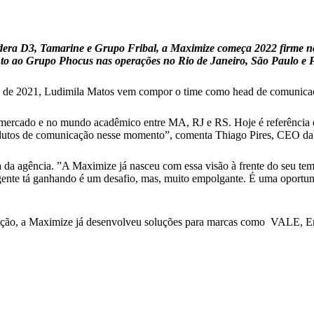
dera D3, Tamarine e Grupo Fribal, a Maximize começa 2022 firme no
to ao Grupo Phocus nas operações no Rio de Janeiro, São Paulo e 
o de 2021, Ludimila Matos vem compor o time como head de comunicação
rcado e no mundo acadêmico entre MA, RJ e RS. Hoje é referência em pl
produtos de comunicação nesse momento”, comenta Thiago Pires, CEO d
ca da agência. ”A Maximize já nasceu com essa visão à frente do seu 
a gente tá ganhando é um desafio, mas, muito empolgante. É uma oportun
ação, a Maximize já desenvolveu soluções para marcas como VALE, E