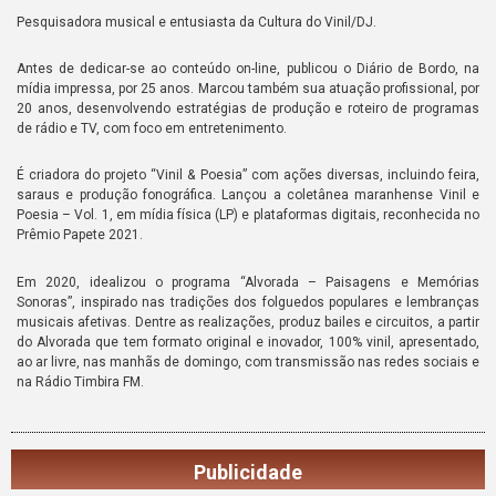
Pesquisadora musical e entusiasta da Cultura do Vinil/DJ.
Antes de dedicar-se ao conteúdo on-line, publicou o Diário de Bordo, na
mídia impressa, por 25 anos. Marcou também sua atuação profissional, por
20 anos, desenvolvendo estratégias de produção e roteiro de programas
de rádio e TV, com foco em entretenimento.
É criadora do projeto “Vinil & Poesia” com ações diversas, incluindo feira,
saraus e produção fonográfica. Lançou a coletânea maranhense Vinil e
Poesia – Vol. 1, em mídia física (LP) e plataformas digitais, reconhecida no
Prêmio Papete 2021.
Em 2020, idealizou o programa “Alvorada – Paisagens e Memórias
Sonoras”, inspirado nas tradições dos folguedos populares e lembranças
musicais afetivas. Dentre as realizações, produz bailes e circuitos, a partir
do Alvorada que tem formato original e inovador, 100% vinil, apresentado,
ao ar livre, nas manhãs de domingo, com transmissão nas redes sociais e
na Rádio Timbira FM.
Publicidade