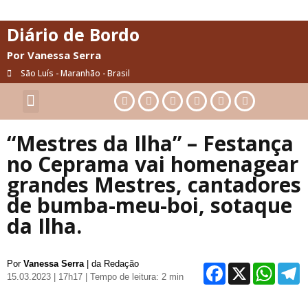
Diário de Bordo
Por Vanessa Serra
São Luís - Maranhão - Brasil
Cultura & Artes
Saúde & Bem-Estar
“Mestres da Ilha” – Festança
no Ceprama vai homenagear
grandes Mestres, cantadores
de bumba-meu-boi, sotaque
da Ilha.
Por
Vanessa Serra
| da Redação
Facebo
X
Wh
15.03.2023 | 17h17
| Tempo de leitura: 2 min